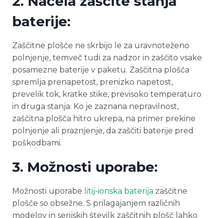
2. Načela zaščite stanja
baterije:
Zaščitne plošče ne skrbijo le za uravnoteženo
polnjenje, temveč tudi za nadzor in zaščito vsake
posamezne baterije v paketu. Zaščitna plošča
spremlja prenapetost, prenizko napetost,
prevelik tok, kratke stike, previsoko temperaturo
in druga stanja. Ko je zaznana nepravilnost,
zaščitna plošča hitro ukrepa, na primer prekine
polnjenje ali praznjenje, da zaščiti baterije pred
poškodbami.
3. Možnosti uporabe:
Možnosti uporabe
litij-ionska baterija
zaščitne
plošče so obsežne. S prilagajanjem različnih
modelov in serijskih številk zaščitnih plošč lahko