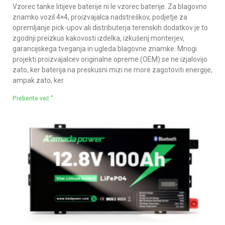
Vzorec tanke litijeve baterije ni le vzorec baterije. Za blagovno
znamko vozil 4×4, proizvajalca nadstreškov, podjetje za
opremljanje pick-upov ali distributerja terenskih dodatkov je to
zgodnji preizkus kakovosti izdelka, izkušenj monterjev,
garancijskega tveganja in ugleda blagovne znamke. Mnogi
projekti proizvajalcev originalne opreme (OEM) se ne izjalovijo
zato, ker baterija na preskusni mizi ne more zagotoviti energije,
ampak zato, ker
Preberite več "