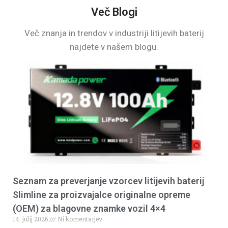
Več Blogi
Več znanja in trendov v industriji litijevih baterij
najdete v našem blogu.
Seznam za preverjanje vzorcev litijevih baterij
Slimline za proizvajalce originalne opreme
(OEM) za blagovne znamke vozil 4×4
14. julij 2026
Ni komentarjev