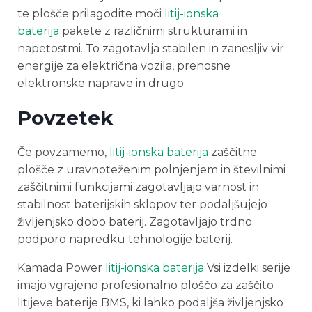
te plošče prilagodite moči
litij-ionska
baterija
pakete z različnimi strukturami in
napetostmi. To zagotavlja stabilen in zanesljiv vir
energije za električna vozila, prenosne
elektronske naprave in drugo.
Povzetek
Če povzamemo,
litij-ionska baterija
zaščitne
plošče z uravnoteženim polnjenjem in številnimi
zaščitnimi funkcijami zagotavljajo varnost in
stabilnost baterijskih sklopov ter podaljšujejo
življenjsko dobo baterij. Zagotavljajo trdno
podporo napredku tehnologije baterij.
Kamada Power
litij-ionska baterija
Vsi izdelki serije
imajo vgrajeno profesionalno ploščo za zaščito
litijeve baterije BMS, ki lahko podaljša življenjsko