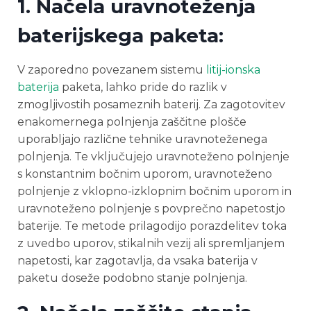
1. Načela uravnoteženja
baterijskega paketa:
V zaporedno povezanem sistemu
litij-ionska
baterija
paketa, lahko pride do razlik v
zmogljivostih posameznih baterij. Za zagotovitev
enakomernega polnjenja zaščitne plošče
uporabljajo različne tehnike uravnoteženega
polnjenja. Te vključujejo uravnoteženo polnjenje
s konstantnim bočnim uporom, uravnoteženo
polnjenje z vklopno-izklopnim bočnim uporom in
uravnoteženo polnjenje s povprečno napetostjo
baterije. Te metode prilagodijo porazdelitev toka
z uvedbo uporov, stikalnih vezij ali spremljanjem
napetosti, kar zagotavlja, da vsaka baterija v
paketu doseže podobno stanje polnjenja.