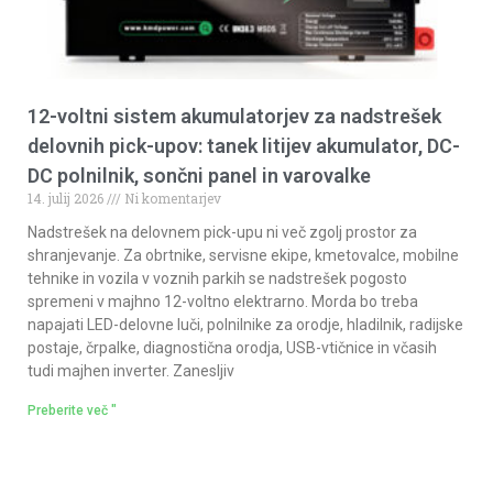
12-voltni sistem akumulatorjev za nadstrešek
delovnih pick-upov: tanek litijev akumulator, DC-
DC polnilnik, sončni panel in varovalke
14. julij 2026
Ni komentarjev
Nadstrešek na delovnem pick-upu ni več zgolj prostor za
shranjevanje. Za obrtnike, servisne ekipe, kmetovalce, mobilne
tehnike in vozila v voznih parkih se nadstrešek pogosto
spremeni v majhno 12-voltno elektrarno. Morda bo treba
napajati LED-delovne luči, polnilnike za orodje, hladilnik, radijske
postaje, črpalke, diagnostična orodja, USB-vtičnice in včasih
tudi majhen inverter. Zanesljiv
Preberite več "