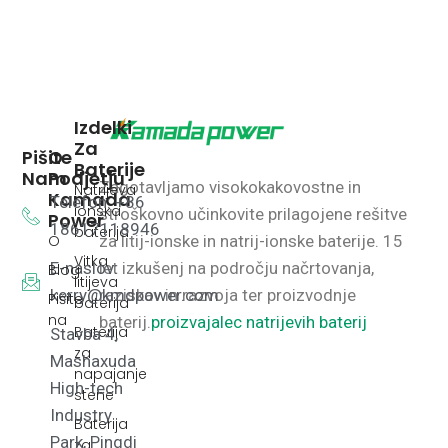
Izdelki
Za
Pišite
O
Baterije
Nam
Podjetju
Zagotavljamo visokokakovostne in
Natrijeva
Kamada
Telefon: +86
ionska
stroškovno učinkovite prilagojene rešitve
Power
18617118946
baterija
O
za litij-ionske in natrij-ionske baterije.
15
Vitka
E-naslov:
let izkušenj na področju načrtovanja,
Blog
litijeva
kerry@kmdpower.com
raziskav in razvoja ter proizvodnje
Pišite
baterija
na
baterij.
proizvajalec natrijevih baterij
Baterija
Stavba 4,
za
Mashaxuda
napajanje
High-tech
stene
Industry
Baterija
Park, Pingdi
za