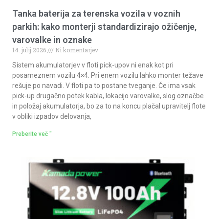
Tanka baterija za terenska vozila v voznih
parkih: kako monterji standardizirajo ožičenje,
varovalke in oznake
14. julij 2026
Ni komentarjev
Sistem akumulatorjev v floti pick-upov ni enak kot pri
posameznem vozilu 4×4. Pri enem vozilu lahko monter težave
rešuje po navadi. V floti pa to postane tveganje. Če ima vsak
pick-up drugačno potek kabla, lokacijo varovalke, slog označbe
in položaj akumulatorja, bo za to na koncu plačal upravitelj flote
v obliki izpadov delovanja,
Preberite več "