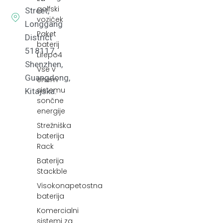
golfski
Street,
voziček
Longgang
Paket
District
baterij
518117,
Lifepo4
Shenzhen,
Vse v
Guangdong,
enem
sistemu
Kitajska.
sončne
energije
Strežniška
baterija
Rack
Baterija
Stackble
Visokonapetostna
baterija
Komercialni
sistemi za