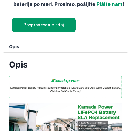
baterije po meri. Prosimo, pošljite
Pišite nam
!
Povpraševanje zdaj
Opis
Opis