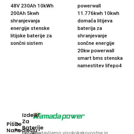
48V 230Ah 10kWh
powerwall
200Ah 5kwh
11.776kwh 10kwh
shranjevanja
domača litijeva
energije stenske
baterija za
litijske baterije za
shranjevanje
sončni sistem
sončne energije
20kw powerwall
smart bms stenska
namestitev lifepo4
Izdelki
Za
Pišite
O
Baterije
Nam
Podjetju
Zagotavljamo visokokakovostne in
Natrijeva