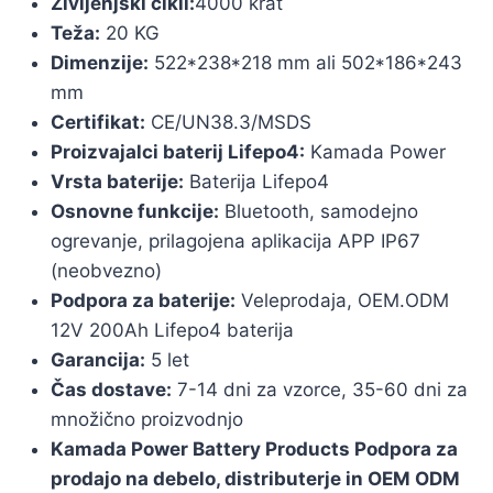
Življenjski cikli:
4000 krat
Teža:
20 KG
Dimenzije:
522*238*218 mm ali 502*186*243
mm
Certifikat:
CE/UN38.3/MSDS
Proizvajalci baterij Lifepo4:
Kamada Power
Vrsta baterije:
Baterija Lifepo4
Osnovne funkcije:
Bluetooth, samodejno
ogrevanje, prilagojena aplikacija APP IP67
(neobvezno)
Podpora za baterije:
Veleprodaja, OEM.ODM
12V 200Ah Lifepo4 baterija
Garancija:
5 let
Čas dostave:
7-14 dni za vzorce, 35-60 dni za
množično proizvodnjo
Kamada Power Battery Products Podpora za
prodajo na debelo, distributerje in OEM ODM