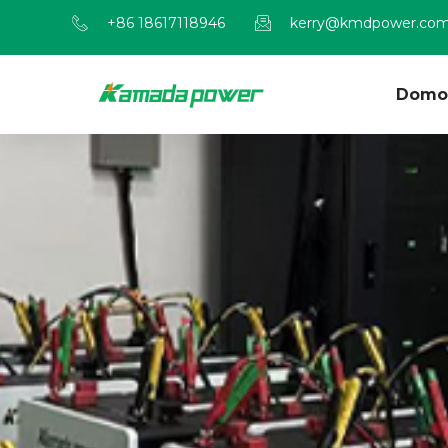
+86 18617118946
kerry@kmdpower.co
Domo