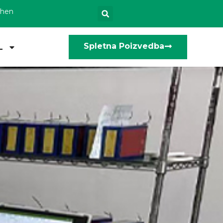
zhen
Spletna Poizvedba
L