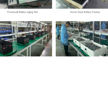
Izdelki Za Baterije
O Podjetju
Kamada Power
Natrijeva ionska baterija
O
Vitka litijeva baterija