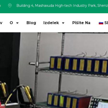
m
Building 4, Mashaxuda High-tech Industry Park, Shen
v
O
Blog
Izdelek
Pišite Na
S