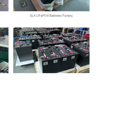
Pišite Nam
Telefon: +86 18617118946
E-naslov:
kerry@kmdpower.com