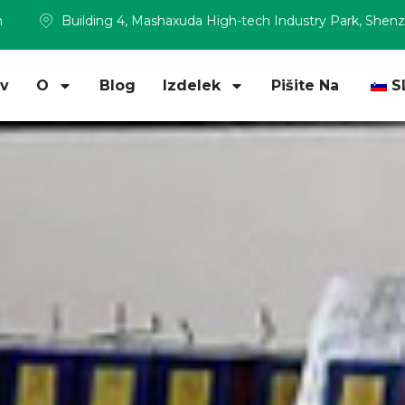
m
Building 4, Mashaxuda High-tech Industry Park, Shen
v
O
Blog
Izdelek
Pišite Na
S