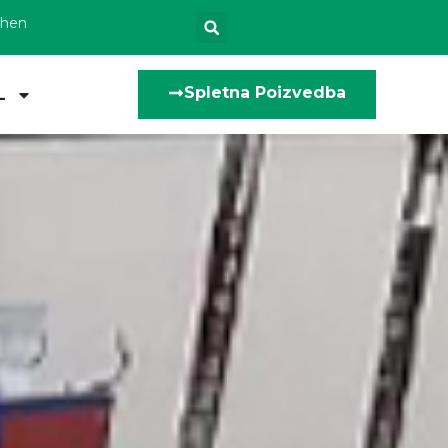
zhen
Spletna Poizvedba
L