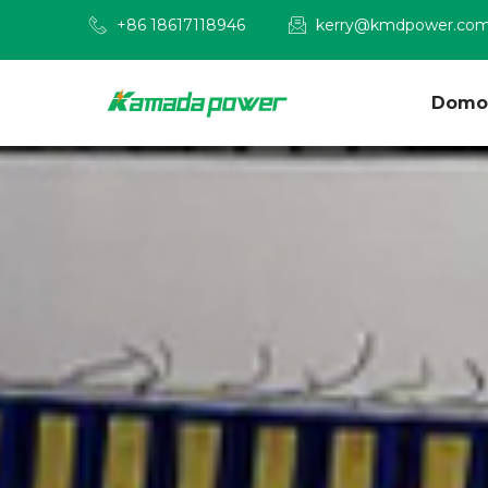
+86 18617118946
kerry@kmdpower.co
Domo