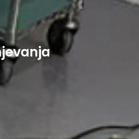
njevanja