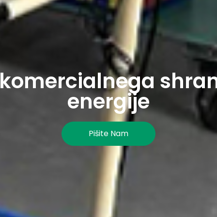
 komercialnega shra
energije
Pišite Nam