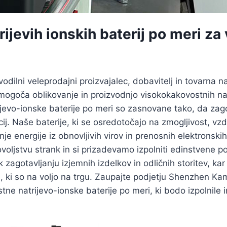
trijevih ionskih baterij po meri 
e
dilni veleprodajni proizvajalec, dobavitelj in tovarna nat
goča oblikovanje in proizvodnjo visokokakovostnih natrij
evo-ionske baterije po meri so zasnovane tako, da zagot
cij. Naše baterije, ki se osredotočajo na zmogljivost, vzd
vanje energije iz obnovljivih virov in prenosnih elektro
voljstvu strank in si prizadevamo izpolniti edinstvene 
zagotavljanju izjemnih izdelkov in odličnih storitev, ka
i, ki so na voljo na trgu. Zaupajte podjetju Shenzhen Ka
e natrijevo-ionske baterije po meri, ki bodo izpolnile 