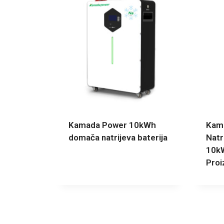
Kamada Power 10kWh
Kama
domača natrijeva baterija
Natr
10kW
Proi