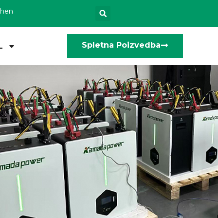
zhen
Spletna Poizvedba
L