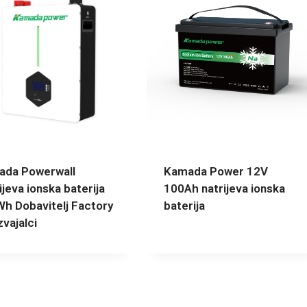
da Powerwall
Kamada Power 12V
ijeva ionska baterija
100Ah natrijeva ionska
h Dobavitelj Factory
baterija
zvajalci