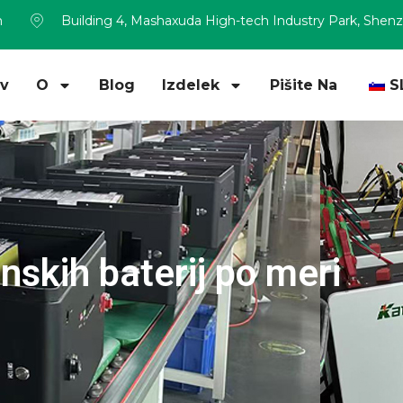
m
Building 4, Mashaxuda High-tech Industry Park, Shen
v
O
Blog
Izdelek
Pišite Na
S
onskih baterij po meri