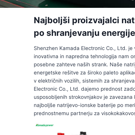
Najboljši proizvajalci na
po shranjevanju energij
Shenzhen Kamada Electronic Co., Ltd. je vo
inovativna in napredna tehnologija nam omo
posebne zahteve naših strank. Naše natrij
energetske rešitve za široko paleto aplika
v električnih vozilih, sistemih za shranje
Electronic Co., Ltd. dajemo prednost zado
usposobljenih strokovnjakov je zavezana k 
najboljše natrijevo-ionske baterije po mer
prednostnemu partnerju za visokokakovostn