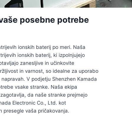
za vaše posebne potrebe
rijevih ionskih baterij po meri. Naša
evih ionskih baterij, ki izpolnjujejo
avljajo zanesljive in učinkovite
ržljivost in varnost, so idealne za uporabo
nskih napravah. V podjetju Shenzhen Kamada
potrebe vsake stranke. Naša ekipa
r zagotavlja, da naše stranke prejmejo
mada Electronic Co., Ltd. kot
in presegle vaša pričakovanja.