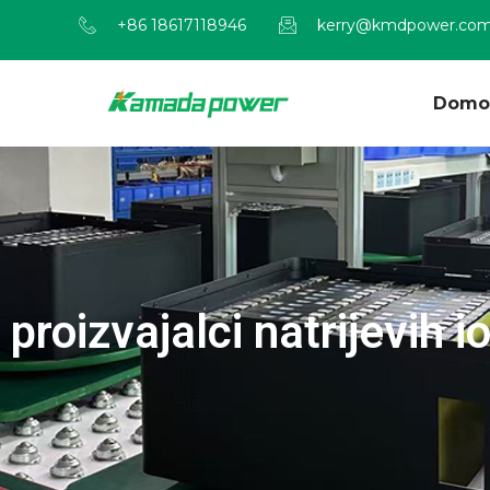
+86 18617118946
kerry@kmdpower.co
Domo
proizvajalci natrijevih i