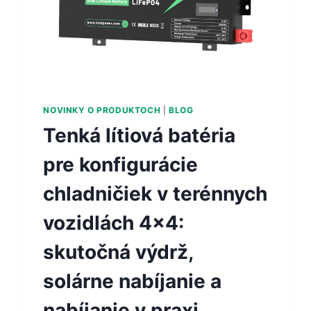
NOVINKY O PRODUKTOCH
|
BLOG
Tenká lítiová batéria
pre konfigurácie
chladničiek v terénnych
vozidlách 4×4:
skutočná výdrž,
solárne nabíjanie a
nabíjanie v praxi