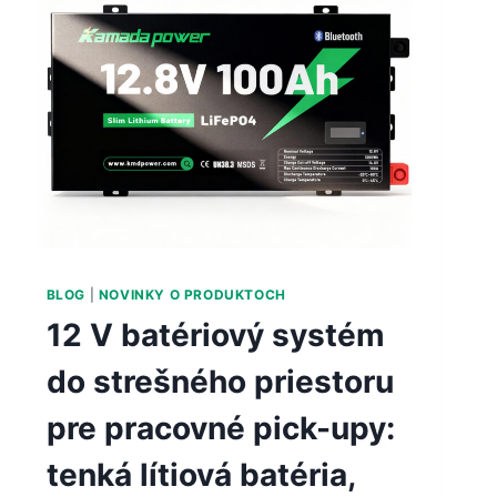
BLOG
|
NOVINKY O PRODUKTOCH
12 V batériový systém
do strešného priestoru
pre pracovné pick-upy:
tenká lítiová batéria,