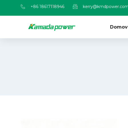
+86 18617118946
kerry@kmdpower.co
Domov