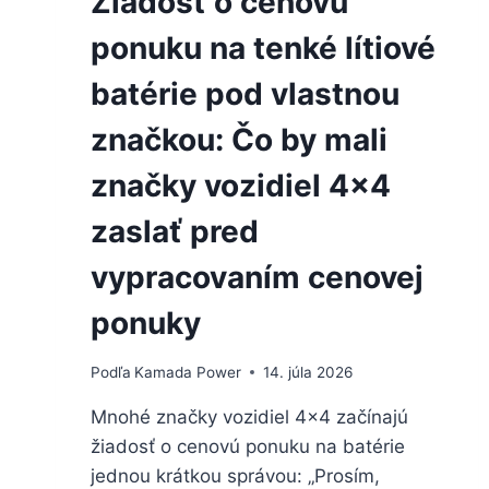
Žiadosť o cenovú
ponuku na tenké lítiové
batérie pod vlastnou
značkou: Čo by mali
značky vozidiel 4×4
zaslať pred
vypracovaním cenovej
ponuky
Podľa
Kamada Power
14. júla 2026
Mnohé značky vozidiel 4×4 začínajú
žiadosť o cenovú ponuku na batérie
jednou krátkou správou: „Prosím,