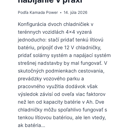
Podľa
Kamada Power
14. júla 2026
Konfigurácia dvoch chladničiek v
terénnych vozidlách 4×4 vyzerá
jednoducho: stačí pridať tenkú lítiovú
batériu, pripojiť dve 12 V chladničky,
pridať solárny systém a napájací systém
strešnej nadstavby by mal fungovať. V
skutočných podmienkach cestovania,
prevádzky vozového parku a
pracovného využitia dodávok však
výsledok závisí od oveľa viac faktorov
než len od kapacity batérie v Ah. Dve
chladničky môžu spoľahlivo fungovať s
tenkou lítiovou batériou, ale len vtedy,
ak batéria…