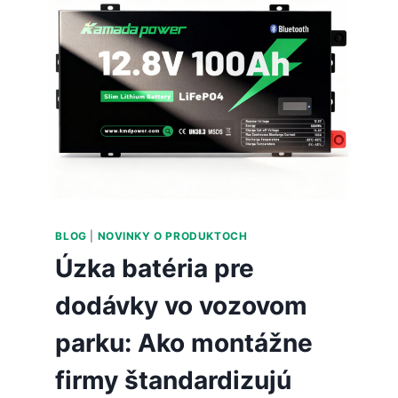
BLOG
|
NOVINKY O PRODUKTOCH
Úzka batéria pre
dodávky vo vozovom
parku: Ako montážne
firmy štandardizujú