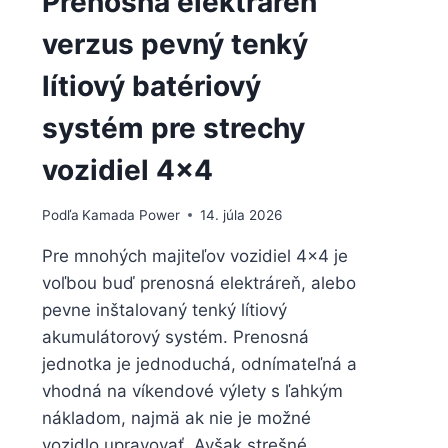
Prenosná elektráreň
verzus pevný tenký
lítiový batériový
systém pre strechy
vozidiel 4×4
Podľa
Kamada Power
14. júla 2026
Pre mnohých majiteľov vozidiel 4×4 je
voľbou buď prenosná elektráreň, alebo
pevne inštalovaný tenký lítiový
akumulátorový systém. Prenosná
jednotka je jednoduchá, odnímateľná a
vhodná na víkendové výlety s ľahkým
nákladom, najmä ak nie je možné
vozidlo upravovať. Avšak strešné