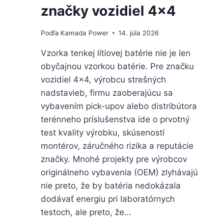
značky vozidiel 4×4
Podľa
Kamada Power
14. júla 2026
Vzorka tenkej lítiovej batérie nie je len
obyčajnou vzorkou batérie. Pre značku
vozidiel 4×4, výrobcu strešných
nadstavieb, firmu zaoberajúcu sa
vybavením pick-upov alebo distribútora
terénneho príslušenstva ide o prvotný
test kvality výrobku, skúseností
montérov, záručného rizika a reputácie
značky. Mnohé projekty pre výrobcov
originálneho vybavenia (OEM) zlyhávajú
nie preto, že by batéria nedokázala
dodávať energiu pri laboratórnych
testoch, ale preto, že…