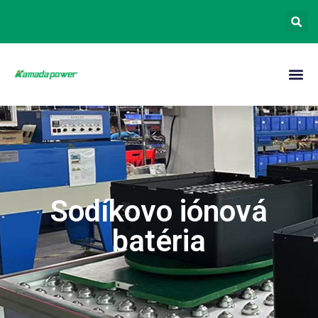
Sodíkovo iónová
batéria