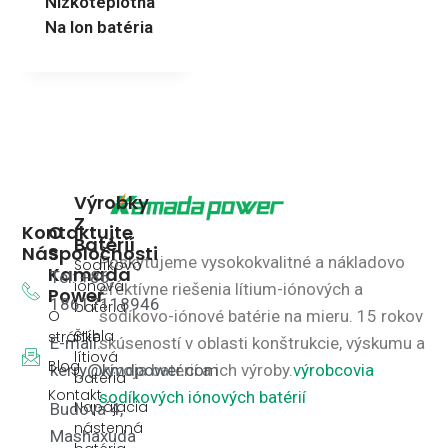
Nízkoteplotná
Na Ion batéria
Výrobky
Z
Kontaktujte
O
Batérií
Nás
Spoločnosti
Poskytujeme vysokokvalitné a nákladovo
Sodíkovo
Kamada
Tel: +86
iónová
efektívne riešenia lítium-iónových a
Power
18617118946
batéria
O
sodíkovo-iónové batérie na mieru.
15 rokov
Štíhla
stránke
E-mail:
skúseností v oblasti konštrukcie, výskumu a
lítiová
Blog
kerry@kmdpower.com
vývoja batérií a ich výroby.
výrobcovia
batéria
Kontakt
sodíkových iónových batérií
Napájacia
Budova 4,
nástenná
Mashaxuda