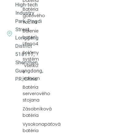
batéria
High-tech
Batéria
Industry
golfového
Park, Pingdi
vozíka
Street,
Balenie
batérií
Longgang
Lifepo4
District
Solárny
518117,
systém
Shenzhen,
"všetko
Guangdong,
v
jednom
P.R. China.
Batéria
serverového
stojana
Zásobníková
batéria
Vysokonapäťová
batéria