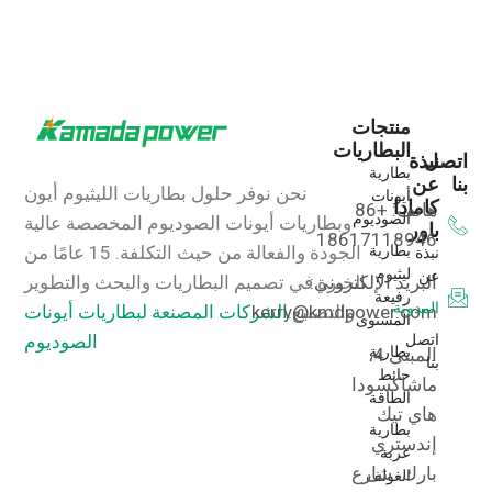
منتجات
البطاريات
اتصل
نبذة
بطارية
بنا
عن
نحن نوفر حلول بطاريات الليثيوم أيون
أيونات
كامادا
هاتف: +86
الصوديوم
وبطاريات أيونات الصوديوم المخصصة عالية
باور
18617118946
بطارية
نبذة
الجودة والفعالة من حيث التكلفة.
15 عامًا من
ليثيوم
عن
البريد الإلكتروني:
الخبرة في تصميم البطاريات والبحث والتطوير
رفيعة
المدونة
kerry@kmdpower.com
والتصنيع.
الشركات المصنعة لبطاريات أيونات
المستوى
اتصل
الصوديوم
بطارية
المبنى 4،
بنا
حائط
ماشاكسودا
الطاقة
هاي تيك
بطارية
إندستري
عربة
بارك، شارع
الغولف