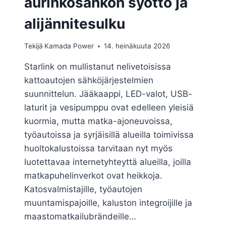
aurinkosähkön syöttö ja
alijännitesulku
Tekijä
Kamada Power
14. heinäkuuta 2026
Starlink on mullistanut nelivetoisissa
kattoautojen sähköjärjestelmien
suunnittelun. Jääkaappi, LED-valot, USB-
laturit ja vesipumppu ovat edelleen yleisiä
kuormia, mutta matka-ajoneuvoissa,
työautoissa ja syrjäisillä alueilla toimivissa
huoltokalustoissa tarvitaan nyt myös
luotettavaa internetyhteyttä alueilla, joilla
matkapuhelinverkot ovat heikkoja.
Katosvalmistajille, työautojen
muuntamispajoille, kaluston integroijille ja
maastomatkailubrändeille…