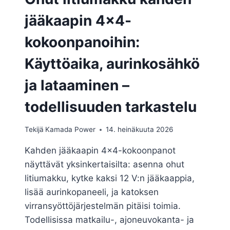
jääkaapin 4×4-
kokoonpanoihin:
Käyttöaika, aurinkosähkö
ja lataaminen –
todellisuuden tarkastelu
Tekijä
Kamada Power
14. heinäkuuta 2026
Kahden jääkaapin 4×4-kokoonpanot
näyttävät yksinkertaisilta: asenna ohut
litiumakku, kytke kaksi 12 V:n jääkaappia,
lisää aurinkopaneeli, ja katoksen
virransyöttöjärjestelmän pitäisi toimia.
Todellisissa matkailu-, ajoneuvokanta- ja