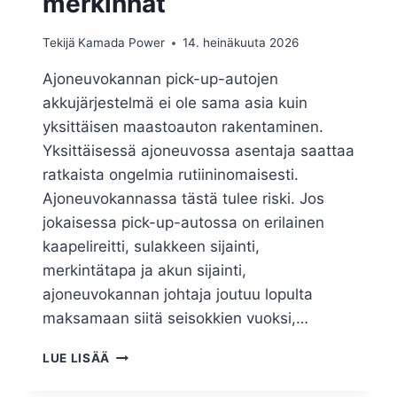
merkinnät
Tekijä
Kamada Power
14. heinäkuuta 2026
Ajoneuvokannan pick-up-autojen
akkujärjestelmä ei ole sama asia kuin
yksittäisen maastoauton rakentaminen.
Yksittäisessä ajoneuvossa asentaja saattaa
ratkaista ongelmia rutiininomaisesti.
Ajoneuvokannassa tästä tulee riski. Jos
jokaisessa pick-up-autossa on erilainen
kaapelireitti, sulakkeen sijainti,
merkintätapa ja akun sijainti,
ajoneuvokannan johtaja joutuu lopulta
maksamaan siitä seisokkien vuoksi,…
LUE LISÄÄ