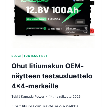
BLOGI
|
TUOTEUUTISET
Ohut litiumakun OEM-
näytteen testausluettelo
4×4-merkeille
Tekijä
Kamada Power
14. heinäkuuta 2026
Ohut litiumakun näyte ei ole pelkkä