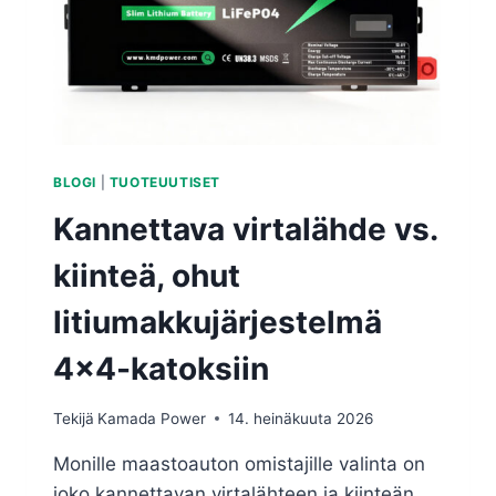
BLOGI
|
TUOTEUUTISET
Kannettava virtalähde vs.
kiinteä, ohut
litiumakkujärjestelmä
4×4-katoksiin
Tekijä
Kamada Power
14. heinäkuuta 2026
Monille maastoauton omistajille valinta on
joko kannettavan virtalähteen ja kiinteän,