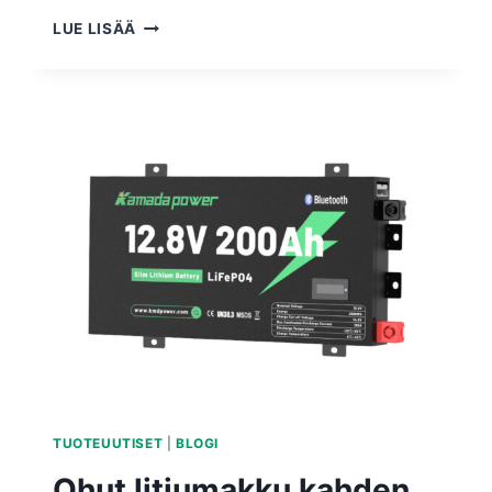
LUE LISÄÄ
TUOTEUUTISET
|
BLOGI
Ohut litiumakku kahden