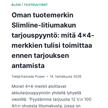
BLOGI
|
TUOTEUUTISET
Oman tuotemerkin
Slimline-litiumakun
tarjouspyyntö: mitä 4×4-
merkkien tulisi toimittaa
ennen tarjouksen
antamista
Tekijä
Kamada Power
14. heinäkuuta 2026
Monet 4×4-merkit aloittavat
akkutarjouspyynnön yhdellä lyhyellä
viestillä: ”Pyydämme tarjousta 12 V:n 100
Ah:n ohuesta litiumakusta, jossa on