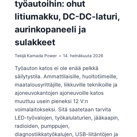
työautoihin: ohut
litiumakku, DC-DC-laturi,
aurinkopaneeli ja
sulakkeet
Tekijä
Kamada Power
14. heinäkuuta 2026
Työauton katos ei ole enää pelkkä
säilytystila. Ammattilaisille, huoltotiimeille,
maatalousyrittäjille, liikkuville teknikoille ja
ajoneuvokantojen ajoneuvoille katos
muuttuu usein pieneksi 12 V:n
voimalaitokseksi. Sitä saatetaan tarvita
LED-työvalojen, työkalulaturien, jääkaapin,
radioiden, pumppujen,
diagnostiikkatyökalujen, USB-liitäntöjen ja