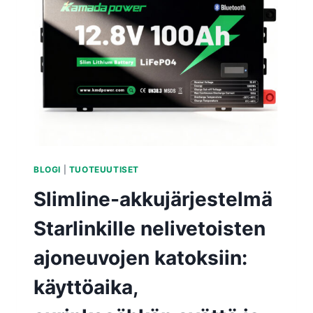
BLOGI
|
TUOTEUUTISET
Slimline-akkujärjestelmä
Starlinkille nelivetoisten
ajoneuvojen katoksiin:
käyttöaika,