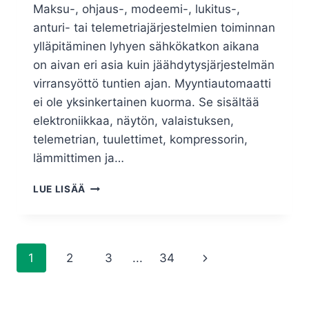
Maksu-, ohjaus-, modeemi-, lukitus-,
anturi- tai telemetriajärjestelmien toiminnan
ylläpitäminen lyhyen sähkökatkon aikana
on aivan eri asia kuin jäähdytysjärjestelmän
virransyöttö tuntien ajan. Myyntiautomaatti
ei ole yksinkertainen kuorma. Se sisältää
elektroniikkaa, näytön, valaistuksen,
telemetrian, tuulettimet, kompressorin,
lämmittimen ja…
LUE LISÄÄ
1
2
3
...
34