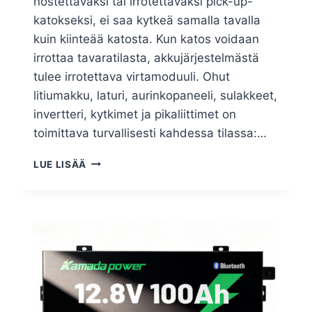
nostettavaksi tai irrotettavaksi pick-up-
katokseksi, ei saa kytkeä samalla tavalla
kuin kiinteää katosta. Kun katos voidaan
irrottaa tavaratilasta, akkujärjestelmästä
tulee irrotettava virtamoduuli. Ohut
litiumakku, laturi, aurinkopaneeli, sulakkeet,
invertteri, kytkimet ja pikaliittimet on
toimittava turvallisesti kahdessa tilassa:…
LUE LISÄÄ