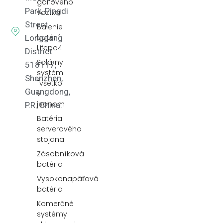
golfového
Park, Pingdi
vozíka
Street,
Balenie
batérií
Longgang
Lifepo4
District
Solárny
518117,
systém
Shenzhen,
"všetko
Guangdong,
v
jednom
P.R. China.
Batéria
serverového
stojana
Zásobníková
batéria
Vysokonapäťová
batéria
Komerčné
systémy