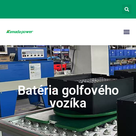
Batéria golfového
vozíka