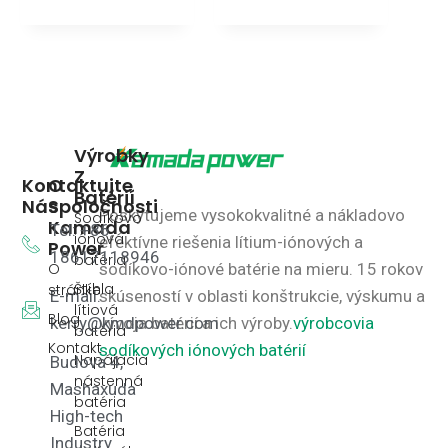
Výrobky
Z
Kontaktujte
O
Batérií
Nás
Spoločnosti
Poskytujeme vysokokvalitné a nákladovo
Sodíkovo
Kamada
Tel: +86
iónová
efektívne riešenia lítium-iónových a
Power
18617118946
batéria
O
sodíkovo-iónové batérie na mieru.
15 rokov
Štíhla
stránke
E-mail:
skúseností v oblasti konštrukcie, výskumu a
lítiová
Blog
kerry@kmdpower.com
vývoja batérií a ich výroby.
výrobcovia
batéria
Kontakt
sodíkových iónových batérií
Napájacia
Budova 4,
nástenná
Mashaxuda
batéria
High-tech
Batéria
Industry