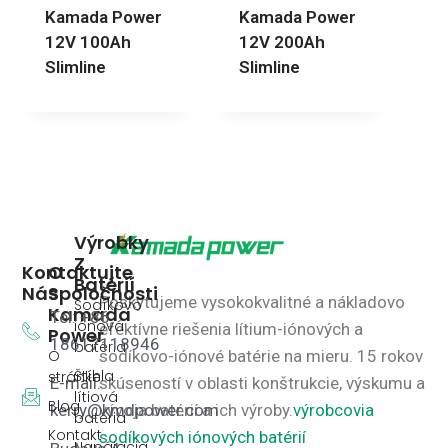
Kamada Power
Kamada Power
12V 100Ah
12V 200Ah
Slimline
Slimline
Výrobky
Z
Kontaktujte
O
Batérií
Nás
Spoločnosti
Poskytujeme vysokokvalitné a nákladovo
Sodíkovo
Kamada
Tel: +86
iónová
efektívne riešenia lítium-iónových a
Power
18617118946
batéria
O
sodíkovo-iónové batérie na mieru.
15 rokov
Štíhla
stránke
E-mail:
skúseností v oblasti konštrukcie, výskumu a
lítiová
Blog
kerry@kmdpower.com
vývoja batérií a ich výroby.
výrobcovia
batéria
Kontakt
sodíkových iónových batérií
Napájacia