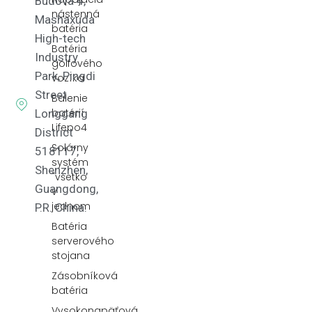
Budova 4,
nástenná
Mashaxuda
batéria
High-tech
Batéria
Industry
golfového
Park, Pingdi
vozíka
Street,
Balenie
batérií
Longgang
Lifepo4
District
Solárny
518117,
systém
Shenzhen,
"všetko
Guangdong,
v
jednom
P.R. China.
Batéria
serverového
stojana
Zásobníková
batéria
Vysokonapäťová