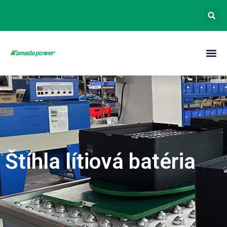
Štíhla lítiová batéria