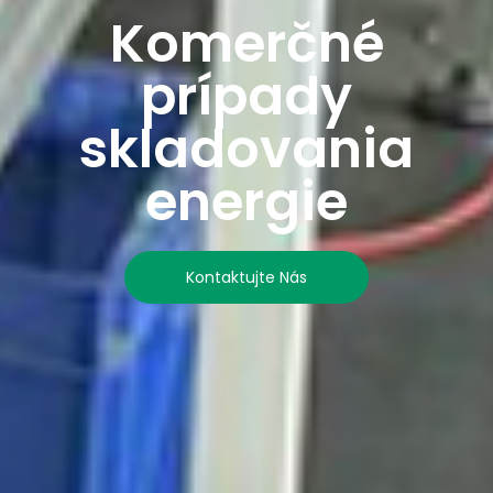
Komerčné
prípady
skladovania
energie
Kontaktujte Nás