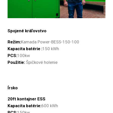
Spojené kráľovstvo
Režim:
Kamada Power-BESS-150-100
Kapacita batérie :
150 kWh
PCS:
100kw
Použitie:
Špičkové holenie
Írsko
20ft kontajner ESS
Kapacita batérie:
600 kWh
PCS:
150kw