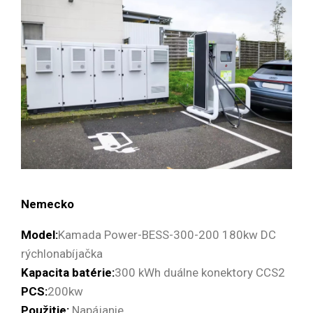
Nemecko
Model:
Kamada Power-BESS-300-200 180kw DC
rýchlonabíjačka
Kapacita batérie:
300 kWh duálne konektory CCS2
PCS:
200kw
Použitie:
Napájanie