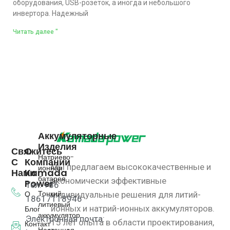
оборудования, USB-розеток, а иногда и небольшого
инвертора. Надежный
Читать далее "
Аккумуляторные
Изделия
Свяжитесь
О
Натриево-
С
Компании
Мы предлагаем высококачественные и
ионная
Нами
Kamada
батарея
экономически эффективные
Power
Тел: +86
Тонкий
О
индивидуальные решения для литий-
18617118946
литиевый
ионных и натрий-ионных аккумуляторов.
Блог
аккумулятор
Электронная почта:
15 лет опыта в области проектирования,
Контакт