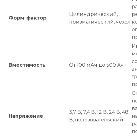
р
Цилиндрический,
р
Форм-фактор
призматический, чехол
к
о
п
И
м
с
Вместимость
От 100 мАч до 500 Ач+
э
т
п
С
п
в
3,7 В, 7,4 В, 12 В, 24 В, 48
Напряжение
н
В, пользовательский
р
п