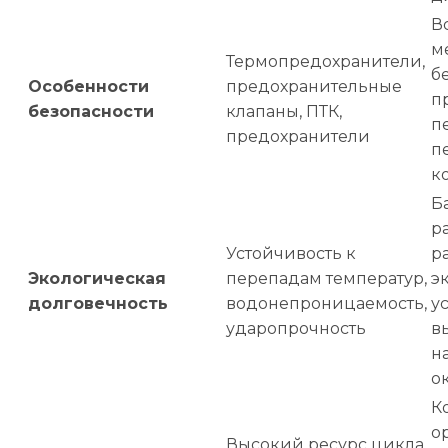
В
м
Термопредохранители,
б
Особенности
предохранительные
п
безопасности
клапаны, ПТК,
п
предохранители
п
к
Б
р
Устойчивость к
р
Экологическая
перепадам температур,
э
долговечность
водонепроницаемость,
у
ударопрочность
в
н
о
К
о
Высокий ресурс цикла,