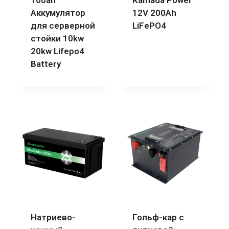
100ah
Kamada Power
Аккумулятор
12V 200Ah
для серверной
LiFePO4
стойки 10kw
20kw Lifepo4
Battery
Натриево-
Гольф-кар с