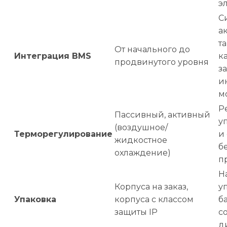
э
С
а
т
От начального до
Интеграция BMS
к
продвинутого уровня
з
и
м
Р
Пассивный, активный
у
(воздушное/
Терморегулирование
и
жидкостное
б
охлаждение)
п
Н
Корпуса на заказ,
у
Упаковка
корпуса с классом
б
защиты IP
с
д