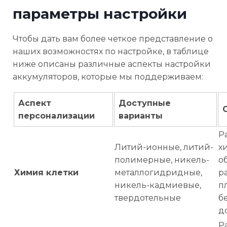
параметры настройки
Чтобы дать вам более четкое представление о
наших возможностях по настройке, в таблице
ниже описаны различные аспекты настройки
аккумуляторов, которые мы поддерживаем:
Аспект
Доступные
персонализации
варианты
Р
Литий-ионные, литий-
х
полимерные, никель-
о
Химия клетки
металлогидридные,
р
никель-кадмиевые,
п
твердотельные
б
д
Р