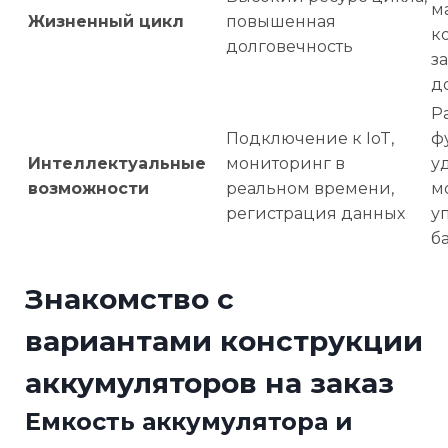
м
Жизненный цикл
повышенная
к
долговечность
з
д
Р
Подключение к IoT,
ф
Интеллектуальные
мониторинг в
у
возможности
реальном времени,
м
регистрация данных
у
б
Знакомство с
вариантами конструкции
аккумуляторов на заказ
Емкость аккумулятора и