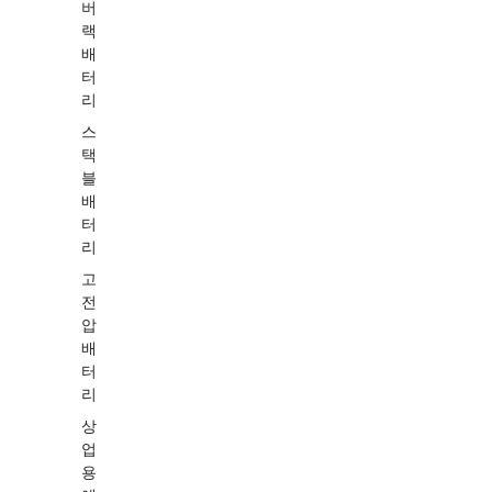
버
랙
배
터
리
스
택
블
배
터
리
고
전
압
배
터
리
상
업
용