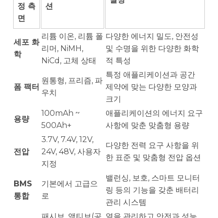
정 측
션
면
리튬 이온, 리튬 폴
다양한 에너지 밀도, 안전성
세포 화
리머, NiMH,
및 수명을 위한 다양한 화학
학
NiCd, 고체 상태
적 특성
특정 애플리케이션과 공간
원통형, 프리즘, 파
폼 팩터
제약에 맞는 다양한 모양과
우치
크기
100mAh ~
애플리케이션의 에너지 요구
용량
500Ah+
사항에 맞춘 맞춤형 용량
3.7V, 7.4V, 12V,
다양한 전력 요구 사항을 위
전압
24V, 48V, 사용자
한 표준 및 맞춤형 전압 옵션
지정
밸런싱, 보호, 스마트 모니터
BMS
기본에서 고급으
링 등의 기능을 갖춘 배터리
통합
로
관리 시스템
패시브, 액티브(공
열을 관리하고 안전과 성능