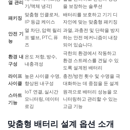
열 관리
기/액체 냉각)
을 보장하는 솔루션
맞춤형 인클로저,
배터리를 보호하고 기기 디
패키징
IP 등급 케이스
자인에 맞는 맞춤형 패키징
열 차단, 압력 릴리
과열, 과충전 및 단락을 방지
안전 기
프 밸브, PTC, 퓨
하는 안전 메커니즘이 내장
능
즈
되어 있습니다.
극한의 환경에서 작동하고
환경 내
온도 저항, 방수,
환경 스트레스를 견딜 수 있
구성
내충격성
도록 설계된 배터리
라이프
높은 사이클 수명,
충전/방전 횟수 및 수명을 극
사이클
향상된 내구성
대화하는 데 중점을 둔 설계
IoT 연결, 실시간
원격으로 배터리 성능을 모
스마트
모니터링, 데이터
니터링하고 관리할 수 있는
기능
로깅
고급 기능
맞춤형 배터리 설계 옵션 소개