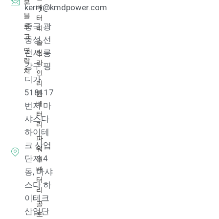
보
배
kerry@kmdpower.com
블
터
로
중국 광
리
그
둥성 선
슬
연
림
전시 롱
락
라
강구 핑
처
인
디가
리
518117
튬
배
번지 마
터
샤스다
리
하이테
파
크 산업
워
단지 4
월
배
동, 마샤
터
스다 하
리
이테크
골
산업단
프