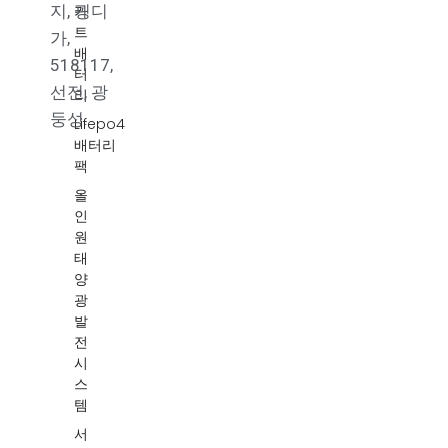
카
지, 핑디
트
가,
배
518117,
터
선전, 광
리
둥성.
Lifepo4
배터리
팩
올
인
원
태
양
광
발
전
시
스
템
서