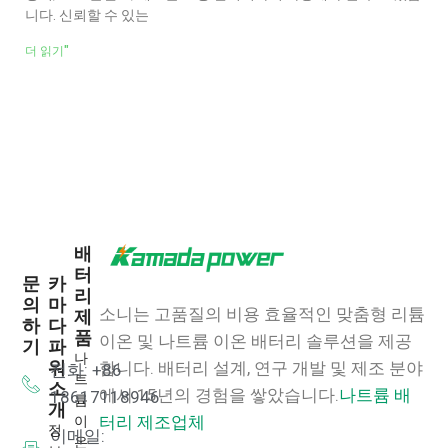
니다. 신뢰할 수 있는
더 읽기"
배
터
문
카
리
의
마
소니는 고품질의 비용 효율적인 맞춤형 리튬
제
하
다
품
이온 및 나트륨 이온 배터리 솔루션을 제공
기
파
나
워
합니다.
배터리 설계, 연구 개발 및 제조 분야
전화: +86
트
소
에서 15년의 경험을 쌓았습니다.
나트륨 배
18617118946
륨
개
이
터리 제조업체
정
이메일:
온