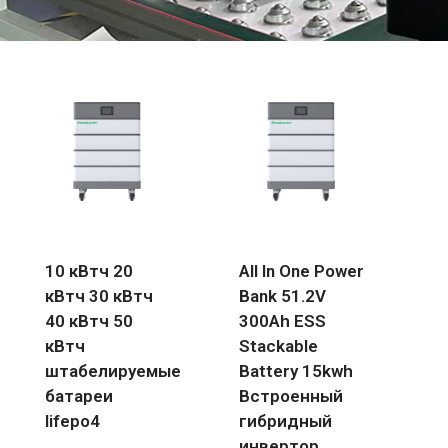
10 кВтч 20
All In One Power
кВтч 30 кВтч
Bank 51.2V
40 кВтч 50
300Ah ESS
кВтч
Stackable
штабелируемые
Battery 15kwh
батареи
Встроенный
lifepo4
гибридный
инвертор