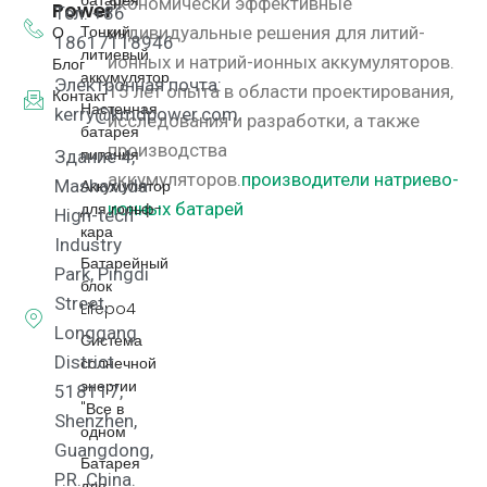
экономически эффективные
Power
Тел: +86
Тонкий
О
индивидуальные решения для литий-
18617118946
литиевый
ионных и натрий-ионных аккумуляторов.
Блог
аккумулятор
Электронная почта:
15 лет опыта в области проектирования,
Контакт
Настенная
kerry@kmdpower.com
исследования и разработки, а также
батарея
производства
питания
Здание 4,
аккумуляторов.
производители натриево-
Аккумулятор
Mashaxuda
для гольф-
ионных батарей
High-tech
кара
Industry
Батарейный
Park, Pingdi
блок
Street,
Lifepo4
Longgang
Система
District
солнечной
энергии
518117,
"Все в
Shenzhen,
одном
Guangdong,
Батарея
P.R. China.
для