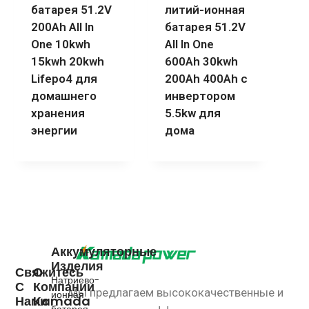
батарея 51.2V
литий-ионная
200Ah All In
батарея 51.2V
One 10kwh
All In One
15kwh 20kwh
600Ah 30kwh
Lifepo4 для
200Ah 400Ah с
домашнего
инвертором
хранения
5.5kw для
энергии
дома
Аккумуляторные
Изделия
Свяжитесь
О
Натриево-
С
Компании
Мы предлагаем высококачественные и
ионная
Нами
Kamada
батарея