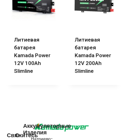
Литиевая
Литиевая
батарея
батарея
Kamada Power
Kamada Power
12V 100Ah
12V 200Ah
Slimline
Slimline
Аккумуляторные
Изделия
Свяжитесь
О
Натриево-