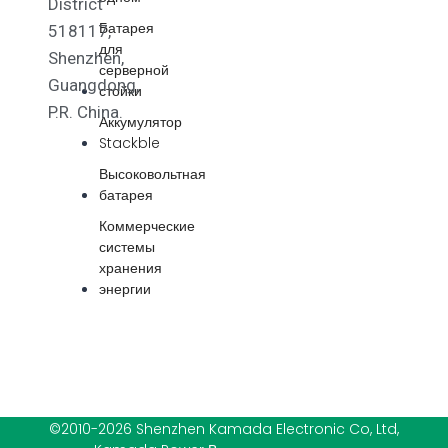
District
Батарея
518117,
для
Shenzhen,
серверной
Guangdong,
стойки
P.R. China.
Аккумулятор
Stackble
Высоковольтная
батарея
Коммерческие
системы
хранения
энергии
©2010-2026 Shenzhen Kamada Electronic Co, Ltd,