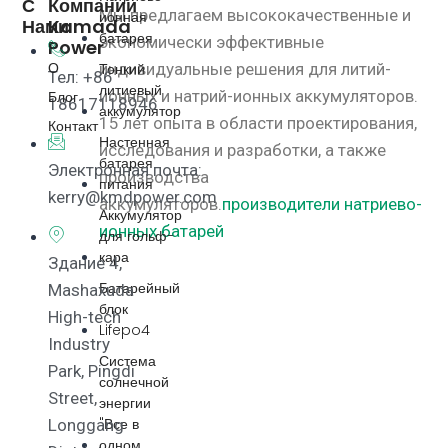
С
Компании
Мы предлагаем высококачественные и
ионная
Нами
Kamada
батарея
экономически эффективные
Power
О
индивидуальные решения для литий-
Тонкий
Тел: +86
литиевый
ионных и натрий-ионных аккумуляторов.
Блог
18617118946
аккумулятор
15 лет опыта в области проектирования,
Контакт
Настенная
исследования и разработки, а также
батарея
Электронная почта:
производства
питания
kerry@kmdpower.com
аккумуляторов.
производители натриево-
Аккумулятор
ионных батарей
для гольф-
кара
Здание 4,
Батарейный
Mashaxuda
блок
High-tech
Lifepo4
Industry
Система
Park, Pingdi
солнечной
Street,
энергии
"Все в
Longgang
одном