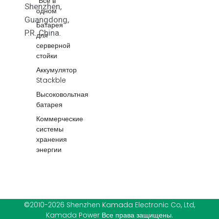
"Все в
Shenzhen,
одном
Guangdong,
Батарея
P.R. China.
для
серверной
стойки
Аккумулятор
Stackble
Высоковольтная
батарея
Коммерческие
системы
хранения
энергии
©2010-2026 Shenzhen Kamada Electronic Co, Ltd,
Kamada Power Все права защищены.