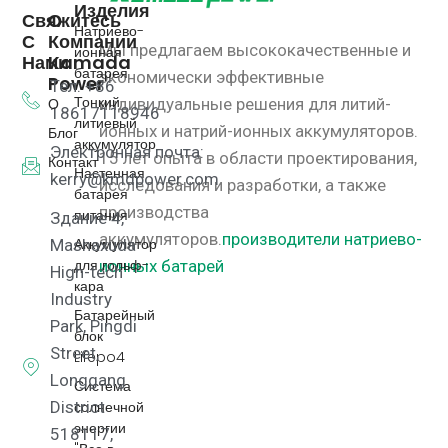
Изделия
Свяжитесь
О
Натриево-
С
Компании
Мы предлагаем высококачественные и
ионная
Нами
Kamada
батарея
экономически эффективные
Power
Тел: +86
Тонкий
О
индивидуальные решения для литий-
18617118946
литиевый
ионных и натрий-ионных аккумуляторов.
Блог
аккумулятор
Электронная почта:
15 лет опыта в области проектирования,
Контакт
Настенная
kerry@kmdpower.com
исследования и разработки, а также
батарея
производства
питания
Здание 4,
аккумуляторов.
производители натриево-
Аккумулятор
Mashaxuda
для гольф-
ионных батарей
High-tech
кара
Industry
Батарейный
Park, Pingdi
блок
Street,
Lifepo4
Longgang
Система
District
солнечной
энергии
518117,