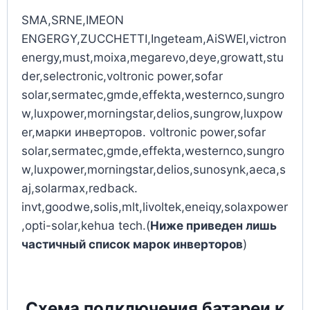
SMA,SRNE,IMEON
ENGERGY,ZUCCHETTI,Ingeteam,AiSWEI,victron
energy,must,moixa,megarevo,deye,growatt,stu
der,selectronic,voltronic power,sofar
solar,sermatec,gmde,effekta,westernco,sungro
w,luxpower,morningstar,delios,sungrow,luxpow
er,марки инверторов. voltronic power,sofar
solar,sermatec,gmde,effekta,westernco,sungro
w,luxpower,morningstar,delios,sunosynk,aeca,s
aj,solarmax,redback.
invt,goodwe,solis,mlt,livoltek,eneiqy,solaxpower
,opti-solar,kehua tech.(
Ниже приведен лишь
частичный список марок инверторов
)
Схема подключения батареи к