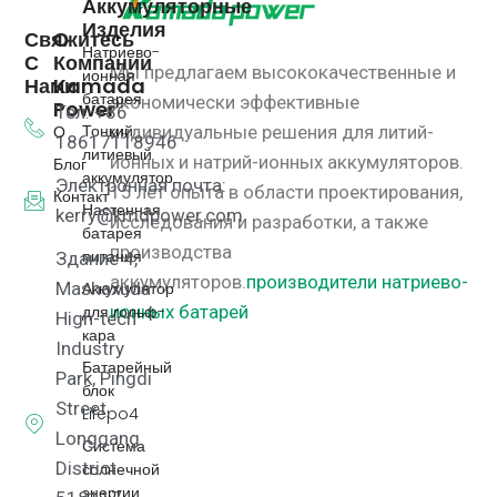
Аккумуляторные
Изделия
Свяжитесь
О
Натриево-
С
Компании
Мы предлагаем высококачественные и
ионная
Нами
Kamada
батарея
экономически эффективные
Power
Тел: +86
Тонкий
О
индивидуальные решения для литий-
18617118946
литиевый
ионных и натрий-ионных аккумуляторов.
Блог
аккумулятор
Электронная почта:
15 лет опыта в области проектирования,
Контакт
Настенная
kerry@kmdpower.com
исследования и разработки, а также
батарея
производства
питания
Здание 4,
аккумуляторов.
производители натриево-
Аккумулятор
Mashaxuda
для гольф-
ионных батарей
High-tech
кара
Industry
Батарейный
Park, Pingdi
блок
Street,
Lifepo4
Longgang
Система
District
солнечной
энергии