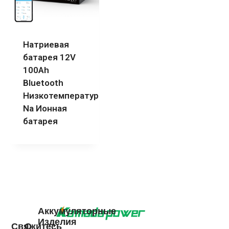
Натриевая
батарея 12V
100Ah
Bluetooth
Низкотемпературная
Na Ионная
батарея
Аккумуляторные
Изделия
Свяжитесь
О