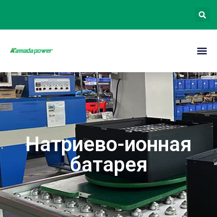
Натриево-ионная
батарея