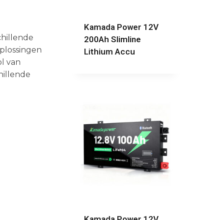
Kamada Power 12V
hillende
200Ah Slimline
oplossingen
Lithium Accu
ol van
hillende
Kamada Power 12V