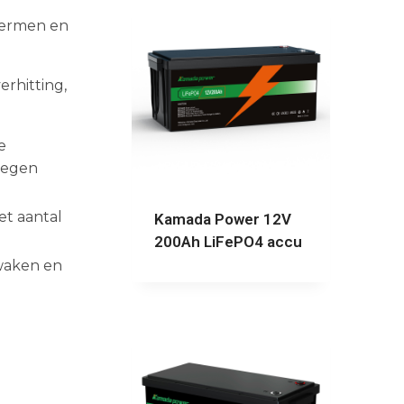
hermen en
rhitting,
e
tegen
et aantal
Kamada Power 12V
200Ah LiFePO4 accu
waken en