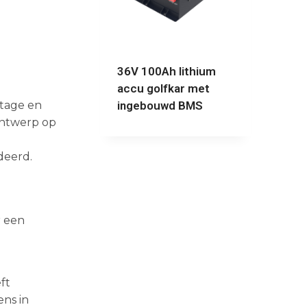
36V 100Ah lithium
accu golfkar met
ltage en
ingebouwd BMS
ontwerp op
deerd.
r een
ft
ens in