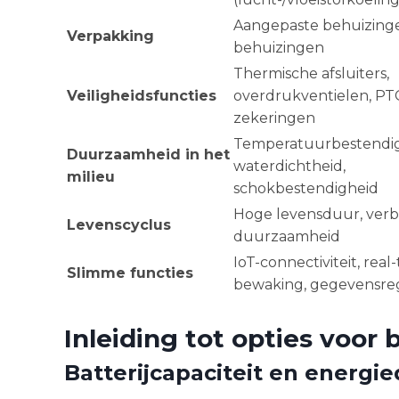
Aangepaste behuizinge
Verpakking
behuizingen
Thermische afsluiters,
Veiligheidsfuncties
overdrukventielen, PTC
zekeringen
Temperatuurbestendig
Duurzaamheid in het
waterdichtheid,
milieu
schokbestendigheid
Hoge levensduur, ver
Levenscyclus
duurzaamheid
IoT-connectiviteit, real
Slimme functies
bewaking, gegevensregi
Inleiding tot opties voor
Batterijcapaciteit en energie