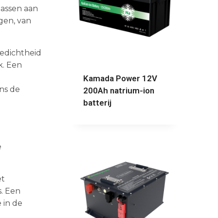
passen aan
gen, van
iedichtheid
k. Een
Kamada Power 12V
ns de
200Ah natrium-ion
batterij
e
et
s. Een
 in de