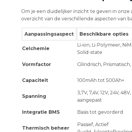
Om je een duidelijker inzicht te geven in onz
overzicht van de verschillende aspecten van b
Aanpassingsaspect
Beschikbare opties
Li-ion, Li-Polymeer, NiM
Celchemie
Solid-state
Vormfactor
Cilindrisch, Prismatisch,
Capaciteit
100mAh tot 500Ah+
3,7V, 7,4V, 12V, 24V, 48V,
Spanning
aangepast
Integratie BMS
Basis tot gevorderd
Passief, Actief
Thermisch beheer
(lucht-/vloeistofkoeling