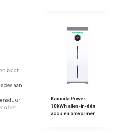
en biedt
ecies aan
Kamada Power
evensduur
10kWh alles-in-één
van het
accu en omvormer