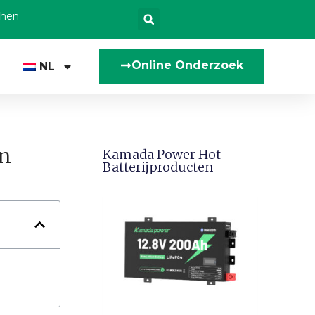
zhen
Online Onderzoek
NL
en
Kamada Power Hot
Batterijproducten