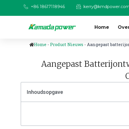
+86 18617118946
kerry@kmdpower.co
Home
Ove
Home
-
Product Nieuws
-
Aangepast batterij
Aangepast Batterijon
Inhoudsopgave