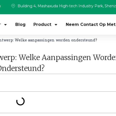
m
Building 4, Mashaxuda High-tech Industry Park, Shen
r
Blog
Product
Neem Contact Op Met
ontwerp: Welke aanpassingen worden ondersteund?
twerp: Welke Aanpassingen Word
Ondersteund?