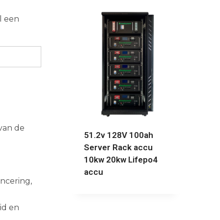
l een
 van de
51.2v 128V 100ah
Server Rack accu
10kw 20kw Lifepo4
accu
ncering,
id en