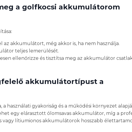
meg a golfkocsi akkumulátorom
tása:
el az akkumulátort, még akkor is, ha nem használja.
ulátor teljes lemerülését.
esen ellenőrizze és tisztítsa meg az akkumulátor csatlak
gfelelő akkumulátortípust a
, a használati gyakoriság és a működési környezet alapjá
het egy elárasztott ólomsavas akkumulátor, míg a profe
as vagy lítiumionos akkumulátorok hosszabb élettartamo