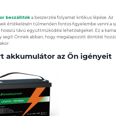
or beszállítók
a beszerzési folyamat kritikus lépése. Az
k értékelésén túlmenően fontos figyelembe venni a sz
és a hosszú távú együttműködési lehetőségeket. Ez a ka
ely segít Önnek abban, hogy megalapozott döntést hozz
akor.
rt akkumulátor az Ön igényeit