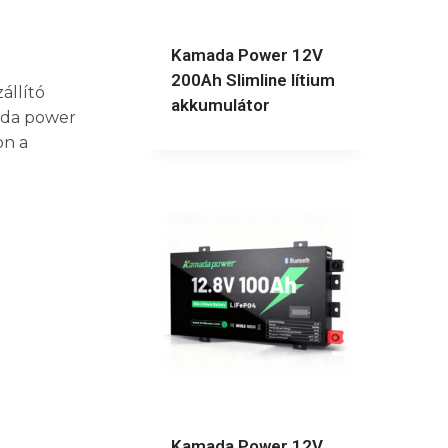
Kamada Power 12V
200Ah Slimline lítium
állító
akkumulátor
mada power
on a
Kamada Power 12V