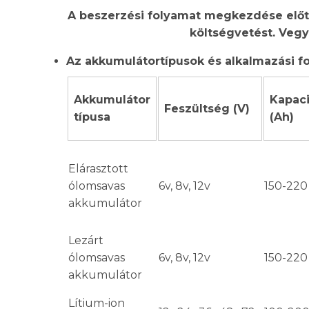
A beszerzési folyamat megkezdése előt
költségvetést. Veg
Az akkumulátortípusok és alkalmazási f
Akkumulátor
Kapaci
Feszültség (V)
típusa
(Ah)
Elárasztott
ólomsavas
6v, 8v, 12v
150-220
akkumulátor
Lezárt
ólomsavas
6v, 8v, 12v
150-220
akkumulátor
Lítium-ion