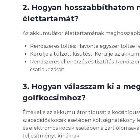
2. Hogyan hosszabbíthatom 
élettartamát?
Az akkumulátor élettartamának meghosszabbí
Rendszeres töltés: Havonta egyszer töltse f
Kerülje a túlzott kisütést: Kerülje az akkum
Rendszeres ellenőrzés és tisztítás: Rendszer
csatlakozásait.
3. Hogyan válasszam ki a me
golfkocsimhoz?
Értékelje az akkumulátor típusát a kocsi típusa
szabadidős kocsik esetében költséghatékony le
és elektromos kocsik esetében a zárt ólomsav
teljesítményt kínálnak.