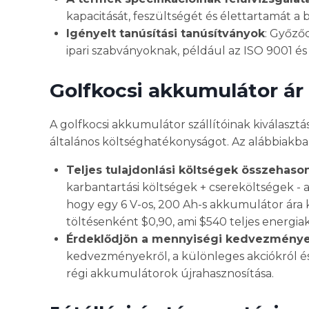
kapacitását, feszültségét és élettartamát a b
Igényelt tanúsítási tanúsítványok
: Győző
ipari szabványoknak, például az ISO 9001 é
Golfkocsi akkumulátor ár
A golfkocsi akkumulátor szállítóinak kiválaszt
általános költséghatékonyságot. Az alábbiakba
Teljes tulajdonlási költségek összehason
karbantartási költségek + csereköltségek - 
hogy egy 6 V-os, 200 Ah-s akkumulátor ára 
töltésenként $0,90, ami $540 teljes energia
Érdeklődjön a mennyiségi kedvezményekr
kedvezményekről, a különleges akciókról és a
régi akkumulátorok újrahasznosítása.