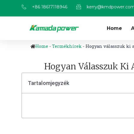
+86 18617118946
kerry@kmdpower.co
Home
A
Home
-
Termékhírek
-
Hogyan válasszuk ki a
Hogyan Válasszuk Ki A
Tartalomjegyzék