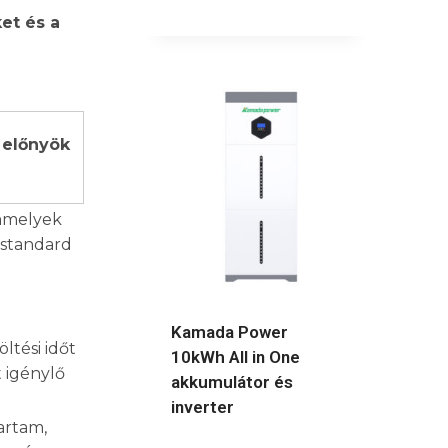
et és a
 előnyök
 amelyek
 standard
Kamada Power
ltési időt
10kWh All in One
 igénylő
akkumulátor és
inverter
artam,