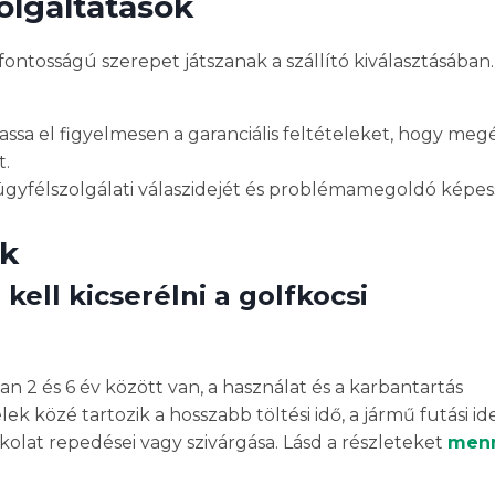
zolgáltatások
fontosságú szerepet játszanak a szállító kiválasztásában.
vassa el figyelmesen a garanciális feltételeket, hogy meg
t.
tó ügyfélszolgálati válaszidejét és problémamegoldó képes
ek
ell kicserélni a golfkocsi
n 2 és 6 év között van, a használat és a karbantartás
k közé tartozik a hosszabb töltési idő, a jármű futási i
rkolat repedései vagy szivárgása. Lásd a részleteket
menn