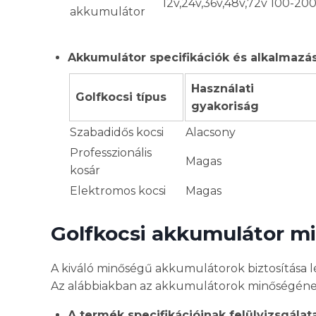
12v,24v,36v,48v,72v
100-20
akkumulátor
Akkumulátor specifikációk és alkalmazá
Használati
Golfkocsi típus
gyakoriság
Szabadidős kocsi
Alacsony
Professzionális
Magas
kosár
Elektromos kocsi
Magas
Golfkocsi akkumulátor m
A kiváló minőségű akkumulátorok biztosítása 
Az alábbiakban az akkumulátorok minőségének
A termék specifikációinak felülvizsgálat