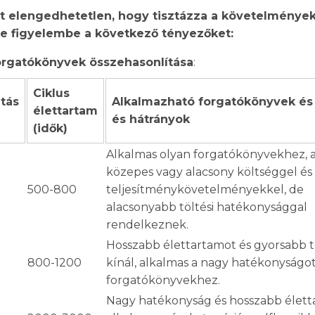
t elengedhetetlen, hogy tisztázza a követelmények
ye figyelembe a következő tényezőket:
orgatókönyvek összehasonlítása
:
Ciklus
tás
Alkalmazható forgatókönyvek és
élettartam
és hátrányok
(idők)
Alkalmas olyan forgatókönyvekhez,
közepes vagy alacsony költséggel és
500-800
teljesítménykövetelményekkel, de
alacsonyabb töltési hatékonysággal
rendelkeznek.
Hosszabb élettartamot és gyorsabb tö
800-1200
kínál, alkalmas a nagy hatékonyságot
forgatókönyvekhez.
Nagy hatékonyság és hosszabb élett