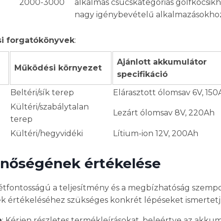
0
2000-3000
alkalmas csúcskategóriás golfkocsikh
nagy igénybevételű alkalmazásokho
si forgatókönyvek
:
Ajánlott akkumulátor
Működési környezet
specifikáció
Beltéri/sík terep
Elárasztott ólomsav 6V, 150
Kültéri/szabálytalan
Lezárt ólomsav 8V, 220Ah
terep
Kültéri/hegyvidéki
Lítium-ion 12V, 200Ah
inőségének értékelése
létfontosságú a teljesítmény és a megbízhatóság szempo
 értékeléséhez szükséges konkrét lépéseket ismertetj
a
: Kérjen részletes termékleírásokat, beleértve az akku