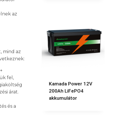
elnek az
, mind az
övetkeznek:
 +
ük fel,
Kamada Power 12V
giaköltség
200Ah LiFePO4
si árat.
akkumulátor
tés és a