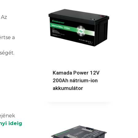
 Az
értse a
ségét.
Kamada Power 12V
200Ah nátrium-ion
akkumulátor
dejének
yi ideig