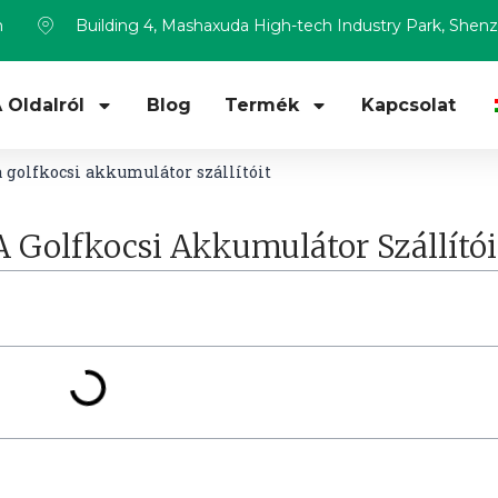
m
Building 4, Mashaxuda High-tech Industry Park, Shen
 Oldalról
Blog
Termék
Kapcsolat
 golfkocsi akkumulátor szállítóit
 Golfkocsi Akkumulátor Szállítói