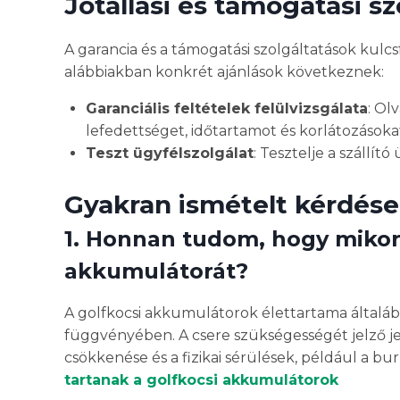
Jótállási és támogatási s
A garancia és a támogatási szolgáltatások kulcs
alábbiakban konkrét ajánlások következnek:
Garanciális feltételek felülvizsgálata
: Ol
lefedettséget, időtartamot és korlátozásoka
Teszt ügyfélszolgálat
: Tesztelje a szállí
Gyakran ismételt kérdés
1. Honnan tudom, hogy mikor k
akkumulátorát?
A golfkocsi akkumulátorok élettartama általába
függvényében. A csere szükségességét jelző jele
csökkenése és a fizikai sérülések, például a bu
tartanak a golfkocsi akkumulátorok