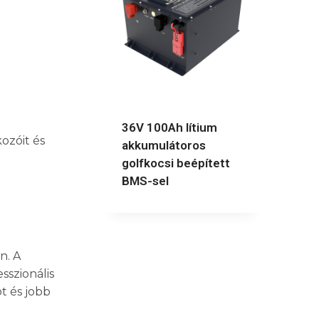
36V 100Ah lítium
ozóit és
akkumulátoros
golfkocsi beépített
BMS-sel
n. A
sszionális
t és jobb