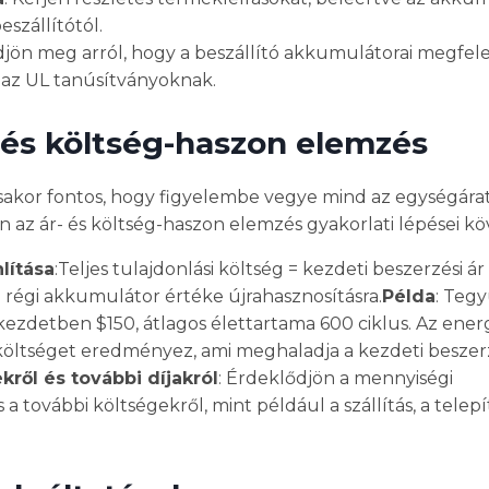
eszállítótól.
djön meg arról, hogy a beszállító akkumulátorai megfel
s az UL tanúsítványoknak.
 és költség-haszon elemzés
ásakor fontos, hogy figyelembe vegye mind az egységárat
n az ár- és költség-haszon elemzés gyakorlati lépései k
lítása
:Teljes tulajdonlási költség = kezdeti beszerzési ár
a régi akkumulátor értéke újrahasznosításra.
Példa
: Tegy
kezdetben $150, átlagos élettartama 600 ciklus. Az ener
költséget eredményez, ami meghaladja a kezdeti beszerzé
ől és további díjakról
: Érdeklődjön a mennyiségi
 további költségekről, mint például a szállítás, a telepí