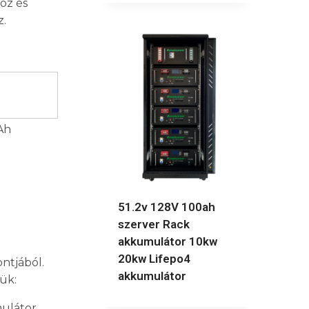
oz és
z.
Ah
51.2v 128V 100ah
szerver Rack
akkumulátor 10kw
20kw Lifepo4
ntjából.
akkumulátor
ük:
mulátor