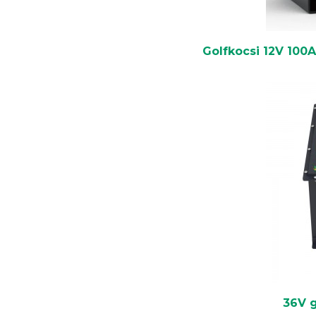
Golfkocsi 12V 10
36V g