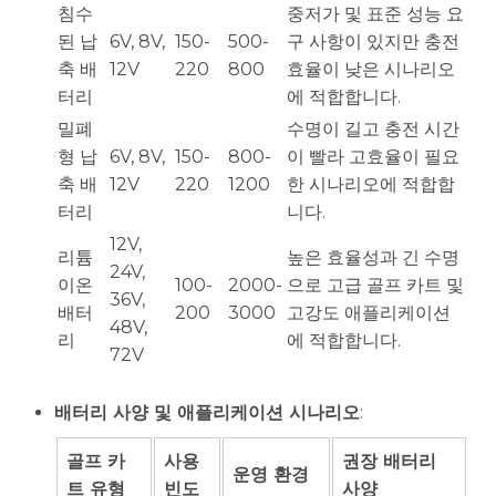
침수
중저가 및 표준 성능 요
된 납
6V, 8V,
150-
500-
구 사항이 있지만 충전
축 배
12V
220
800
효율이 낮은 시나리오
터리
에 적합합니다.
밀폐
수명이 길고 충전 시간
형 납
6V, 8V,
150-
800-
이 빨라 고효율이 필요
축 배
12V
220
1200
한 시나리오에 적합합
터리
니다.
12V,
리튬
높은 효율성과 긴 수명
24V,
이온
100-
2000-
으로 고급 골프 카트 및
36V,
배터
200
3000
고강도 애플리케이션
48V,
리
에 적합합니다.
72V
배터리 사양 및 애플리케이션 시나리오
:
골프 카
사용
권장 배터리
운영 환경
트 유형
빈도
사양