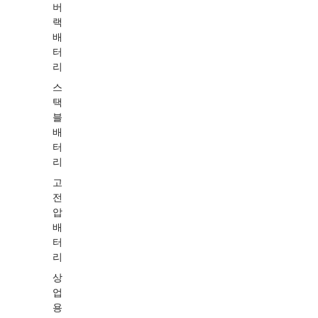
버
랙
배
터
리
스
택
블
배
터
리
고
전
압
배
터
리
상
업
용