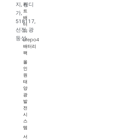
카
지, 핑디
트
가,
배
518117,
터
선전, 광
리
둥성.
Lifepo4
배터리
팩
올
인
원
태
양
광
발
전
시
스
템
서