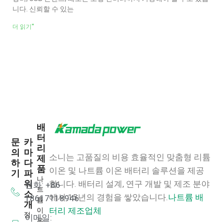
니다. 신뢰할 수 있는
더 읽기"
배
터
문
카
리
의
마
소니는 고품질의 비용 효율적인 맞춤형 리튬
제
하
다
품
이온 및 나트륨 이온 배터리 솔루션을 제공
기
파
나
워
합니다.
배터리 설계, 연구 개발 및 제조 분야
전화: +86
트
소
에서 15년의 경험을 쌓았습니다.
나트륨 배
18617118946
륨
개
이
터리 제조업체
정
이메일:
온