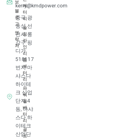
보
배
kerry@kmdpower.com
블
터
로
중국 광
리
그
둥성 선
슬
연
림
전시 롱
락
라
강구 핑
처
인
디가
리
518117
튬
배
번지 마
터
샤스다
리
하이테
파
크 산업
워
단지 4
월
배
동, 마샤
터
스다 하
리
이테크
골
산업단
프