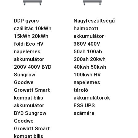
DDP gyors
Nagyfeszültségű
szállítás 10kWh
halmozott
15kWh 20kWh
akkumulátor
földi Eco HV
380V 400V
napelemes
50ah 100ah
akkumulátor
200ah 20kwh
200V 400V BYD
40kwh 50kwh
Sungrow
100kwh HV
Goodwe
napelemes
Growatt Smart
tároló
kompatibilis
akkumulátorok
akkumulátor
ESS UPS
BYD Sungrow
számára
Goodwe
Growatt Smart
kompatibilis