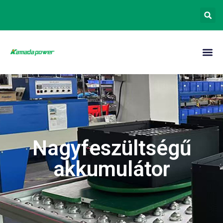
Nagyfeszültségű
akkumulátor