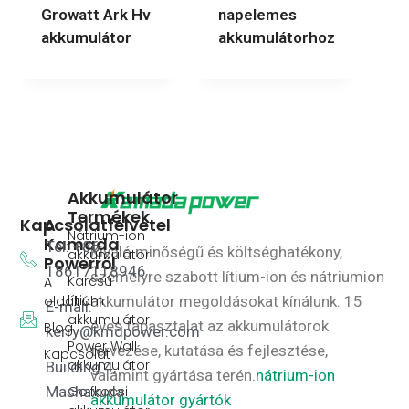
Growatt Ark Hv
napelemes
akkumulátor
akkumulátorhoz
Akkumulátor
Termékek
Kapcsolatfelvétel
A
Nátrium-ion
Kamada
Tel: +86
Kiváló minőségű és költséghatékony,
akkumulátor
Powerről
18617118946
személyre szabott lítium-ion és nátriumion
Karcsú
A
lítium
oldalról
akkumulátor megoldásokat kínálunk.
15
E-mail:
akkumulátor
éves tapasztalat az akkumulátorok
Blog
kerry@kmdpower.com
Power Wall
tervezése, kutatása és fejlesztése,
Kapcsolat
akkumulátor
Building 4,
valamint gyártása terén.
nátrium-ion
Golfkocsi
Mashaxuda
akkumulátor gyártók