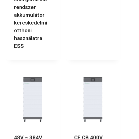
rendszer
akkumulátor
kereskedelmi
otthoni
használatra
ESS
48V ~ 384V
CE CB 400V