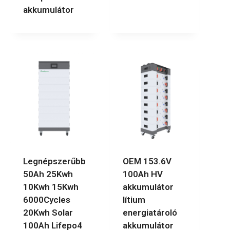
akkumulátor
Legnépszerűbb
OEM 153.6V
50Ah 25Kwh
100Ah HV
10Kwh 15Kwh
akkumulátor
6000Cycles
lítium
20Kwh Solar
energiatároló
100Ah Lifepo4
akkumulátor