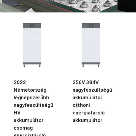
2022
256V 384V
Németország
nagyfeszültségű
legnépszerűbb
akkumulátor
nagyfeszültségű
otthoni
HV
energiatároló
akkumulátor
akkumulátor
csomag
energiatároló