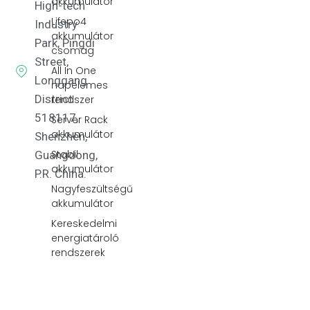
akkumulátor
High-tech
Lifepo4
Industry
akkumulátor
Park, Pingdi
csomag
Street,
All In One
Longgang
napelemes
District
rendszer
518117,
Server Rack
akkumulátor
Shenzhen,
Stabil
Guangdong,
akkumulátor
P.R. China.
Nagyfeszültségű
akkumulátor
Kereskedelmi
energiatároló
rendszerek