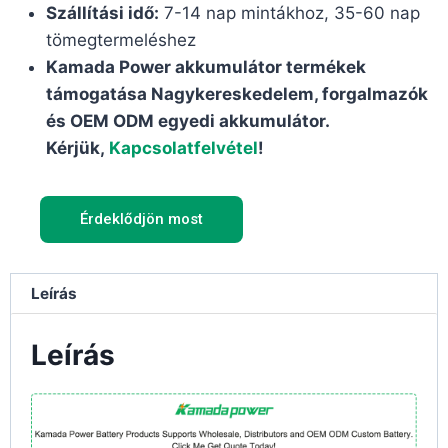
Szállítási idő:
7-14 nap mintákhoz, 35-60 nap
tömegtermeléshez
Kamada Power akkumulátor termékek
támogatása Nagykereskedelem, forgalmazók
és OEM ODM egyedi akkumulátor.
Kérjük,
Kapcsolatfelvétel
!
Érdeklődjön most
Leírás
Leírás