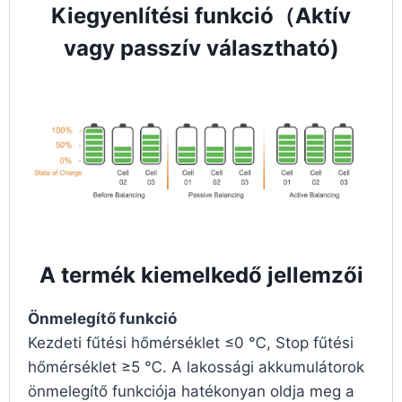
Kiegyenlítési funkció（Aktív
vagy passzív választható)
A termék kiemelkedő jellemzői
Önmelegítő funkció
Kezdeti fűtési hőmérséklet ≤0 ℃, Stop fűtési
hőmérséklet ≥5 ℃. A lakossági akkumulátorok
önmelegítő funkciója hatékonyan oldja meg a