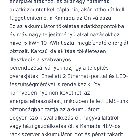
energiaellátáshoz, és akár egy hatalmas
adatközpontot kell táplálnia, akár otthonát kell
függetlenítenie, a Kamada az Ön válasza!
Ez az akkumulátor tökéletes adatközpontokba
és más nagy teljesítményű alkalmazásokhoz,
mivel 5 kWh 10 kWh tiszta, megbízható energiát
biztosít. Karcsú kialakítása tökéletesen
illeszkedik a szabványos
berendezésállványokhoz, így a telepítés
gyerekjáték. Emellett 2 Ethernet-porttal és LED-
feszültségmérővel is rendelkezik, így
könnyedén nyomon követheti az
energiafelhasználást, miközben fejlett BMS-ünk
biztonságban tartja az akkumulátort.
Legyen szó kisvállalkozásról, nagyvállalatról
vagy házi gazdálkodásról, a Kamada 48V-os
rack szerver akkumulátor időt és pénzt takarít