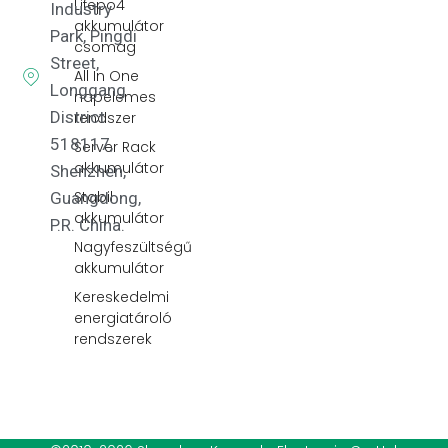
Lifepo4
Industry
akkumulátor
Park, Pingdi
csomag
Street,
All In One
Longgang
napelemes
District
rendszer
518117,
Server Rack
akkumulátor
Shenzhen,
Stabil
Guangdong,
akkumulátor
P.R. China.
Nagyfeszültségű
akkumulátor
Kereskedelmi
energiatároló
rendszerek