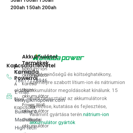
50ah 100ah 150ah
200ah 150ah 200ah
Akkumulátor
Termékek
Kapcsolatfelvétel
A
Nátrium-ion
Kamada
Tel: +86
Kiváló minőségű és költséghatékony,
akkumulátor
Powerről
18617118946
személyre szabott lítium-ion és nátriumion
Karcsú
A
lítium
oldalról
akkumulátor megoldásokat kínálunk.
15
E-mail:
akkumulátor
éves tapasztalat az akkumulátorok
Blog
kerry@kmdpower.com
Power Wall
tervezése, kutatása és fejlesztése,
Kapcsolat
akkumulátor
Building 4,
valamint gyártása terén.
nátrium-ion
Golfkocsi
Mashaxuda
akkumulátor gyártók
akkumulátor
High-tech