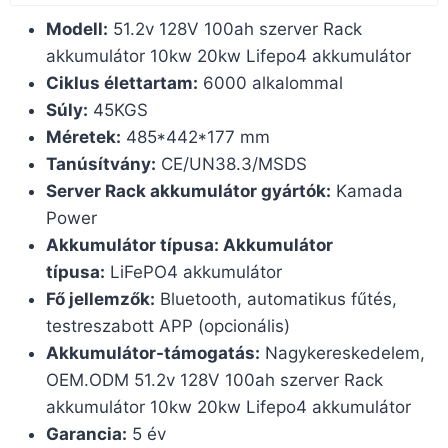
Modell:
51.2v 128V 100ah szerver Rack
akkumulátor 10kw 20kw Lifepo4 akkumulátor
Ciklus élettartam:
6000 alkalommal
Súly:
45KGS
Méretek:
485*442*177 mm
Tanúsítvány:
CE/UN38.3/MSDS
Server Rack akkumulátor gyártók:
Kamada
Power
Akkumulátor típusa: Akkumulátor
típusa:
LiFePO4 akkumulátor
Fő jellemzők:
Bluetooth, automatikus fűtés,
testreszabott APP (opcionális)
Akkumulátor-támogatás:
Nagykereskedelem,
OEM.ODM 51.2v 128V 100ah szerver Rack
akkumulátor 10kw 20kw Lifepo4 akkumulátor
Garancia:
5 év