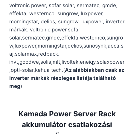
voltronic power, sofar solar, sermatec, gmde,
effekta, westernco, sungrow, luxpower,
morningstar, delios, sungrow, luxpower, inverter
márkák. voltronic power,sofar
solar,sermatec,gmde,effekta,westernco,sungro
w,luxpower,morningstar,delios,sunosynk,aeca,s
aj,solarmax,redback.
invt,goodwe,solis,mlt,livoltek,eneiqy,solaxpower
,opti-solar,kehua tech.(
Az alábbiakban csak az
inverter márkák részleges listája található
meg
)
Kamada Power Server Rack
akkumulátor csatlakozási