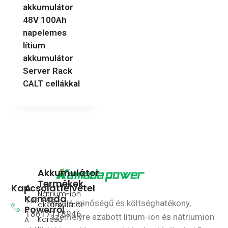
akkumulátor
48V 100Ah
napelemes
lítium
akkumulátor
Server Rack
CALT cellákkal
Akkumulátor
Termékek
Kapcsolatfelvétel
A
Nátrium-ion
Kamada
Tel: +86
Kiváló minőségű és költséghatékony,
akkumulátor
Powerről
18617118946
személyre szabott lítium-ion és nátriumion
Karcsú
A