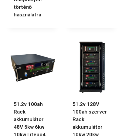
történő
használatra
51.2v 100ah
51.2v 128V
Rack
100ah szerver
akkumulátor
Rack
48V 5kw 6kw
akkumulátor
10kw Lifepo4
10kw 20kw