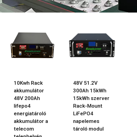
10Kwh Rack
48V 51.2V
akkumulátor
300Ah 15kWh
48V 200Ah
15kWh szerver
lifepo4
Rack-Mount
energiatároló
LiFePO4
akkumulátor a
napelemes
telecom
tároló modul
telephelyén