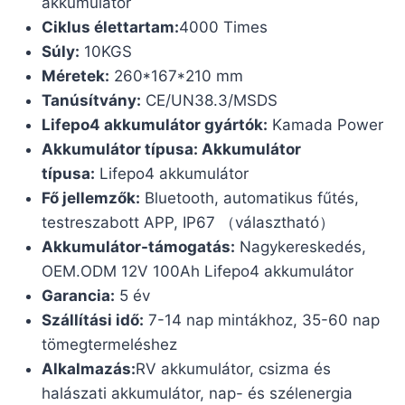
akkumulátor
Ciklus élettartam:
4000 Times
Súly:
10KGS
Méretek:
260*167*210 mm
Tanúsítvány:
CE/UN38.3/MSDS
Lifepo4 akkumulátor gyártók:
Kamada Power
Akkumulátor típusa: Akkumulátor
típusa:
Lifepo4 akkumulátor
Fő jellemzők:
Bluetooth, automatikus fűtés,
testreszabott APP, IP67 （választható）
Akkumulátor-támogatás:
Nagykereskedés,
OEM.ODM 12V 100Ah Lifepo4 akkumulátor
Garancia:
5 év
Szállítási idő:
7-14 nap mintákhoz, 35-60 nap
tömegtermeléshez
Alkalmazás:
RV akkumulátor, csizma és
halászati akkumulátor, nap- és szélenergia