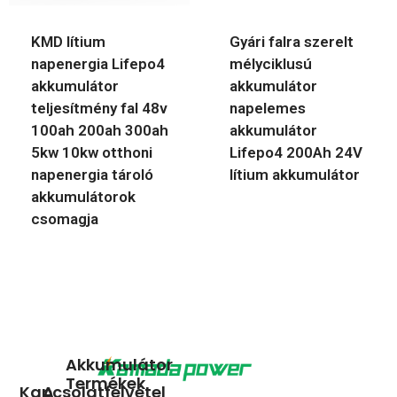
KMD lítium
Gyári falra szerelt
napenergia Lifepo4
mélyciklusú
akkumulátor
akkumulátor
teljesítmény fal 48v
napelemes
100ah 200ah 300ah
akkumulátor
5kw 10kw otthoni
Lifepo4 200Ah 24V
napenergia tároló
lítium akkumulátor
akkumulátorok
csomagja
Akkumulátor
Termékek
Kapcsolatfelvétel
A