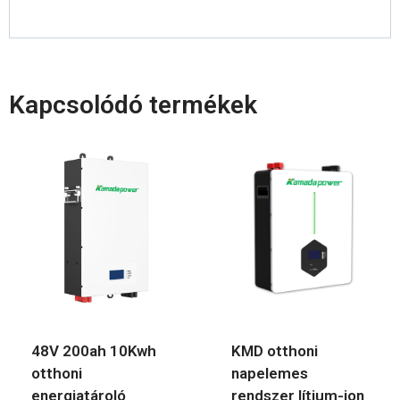
Kapcsolódó termékek
48V 200ah 10Kwh
KMD otthoni
otthoni
napelemes
energiatároló
rendszer lítium-ion