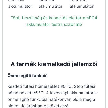
akkumulátor
akkumulátor
akkumulátor
Több feszültség és kapacitás élettartamPO4
akkumulátor testre szabható
A termék kiemelkedő jellemzői
Önmelegítő funkció
Kezdeti fűtési hőmérséklet ≤0 ℃, Stop fűtési
hőmérséklet ≥5 ℃. A lakossági akkumulátorok
önmelegítő funkciója hatékonyan oldja meg a
hideg időjárásban bekövetkező