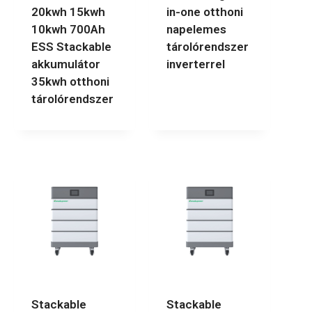
20kwh 15kwh
in-one otthoni
10kwh 700Ah
napelemes
ESS Stackable
tárolórendszer
akkumulátor
inverterrel
35kwh otthoni
tárolórendszer
Stackable
Stackable