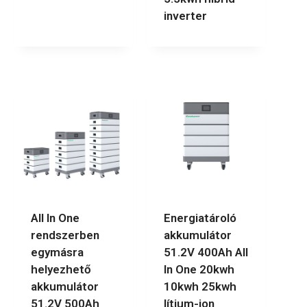
inverter
All In One
Energiatároló
rendszerben
akkumulátor
egymásra
51.2V 400Ah All
helyezhető
In One 20kwh
akkumulátor
10kwh 25kwh
51.2V 500Ah
lítium-ion