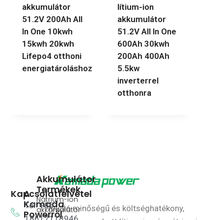
akkumulátor
lítium-ion
51.2V 200Ah All
akkumulátor
In One 10kwh
51.2V All In One
15kwh 20kwh
600Ah 30kwh
Lifepo4 otthoni
200Ah 400Ah
energiatároláshoz
5.5kw
inverterrel
otthonra
Akkumulátor
Termékek
Kapcsolatfelvétel
A
Nátrium-ion
Kamada
Tel: +86
Kiváló minőségű és költséghatékony,
akkumulátor
Powerről
18617118946