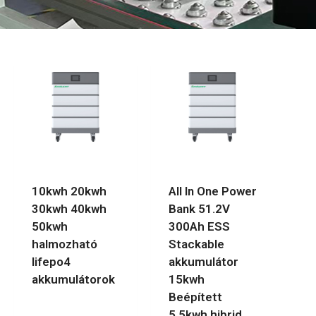
10kwh 20kwh
All In One Power
30kwh 40kwh
Bank 51.2V
50kwh
300Ah ESS
halmozható
Stackable
lifepo4
akkumulátor
akkumulátorok
15kwh
Beépített
5.5kwh hibrid