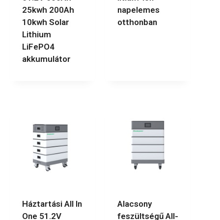
25kwh 200Ah
napelemes
10kwh Solar
otthonban
Lithium
LiFePO4
akkumulátor
Háztartási All In
Alacsony
One 51.2V
feszültségű All-