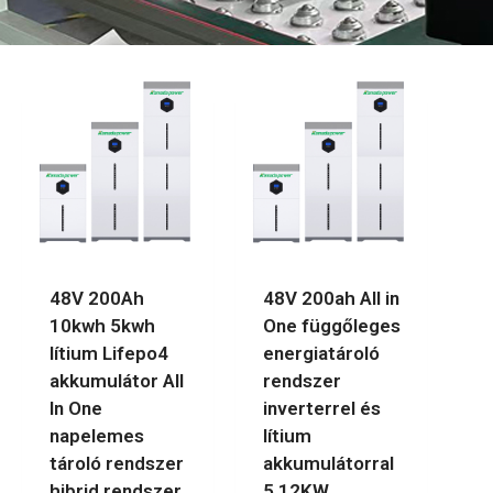
48V 200Ah
48V 200ah All in
10kwh 5kwh
One függőleges
lítium Lifepo4
energiatároló
akkumulátor All
rendszer
In One
inverterrel és
napelemes
lítium
tároló rendszer
akkumulátorral
hibrid rendszer
5.12KW