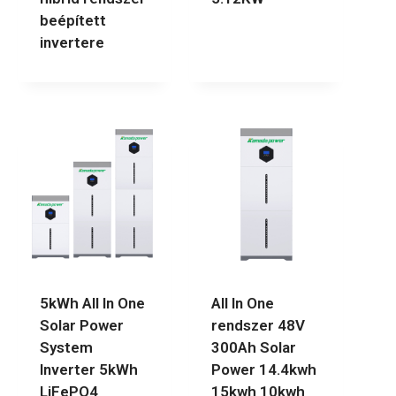
beépített
invertere
5kWh All In One
All In One
Solar Power
rendszer 48V
System
300Ah Solar
Inverter 5kWh
Power 14.4kwh
LiFePO4
15kwh 10kwh