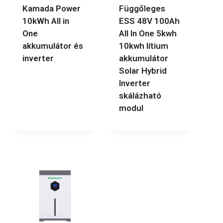
Kamada Power
Függőleges
10kWh All in
ESS 48V 100Ah
One
All In One 5kwh
akkumulátor és
10kwh lítium
inverter
akkumulátor
Solar Hybrid
Inverter
skálázható
modul