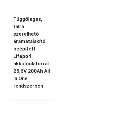
Függőleges,
falra
szerelhető
áramátalakító
beépített
Lifepo4
akkumulátorral
25,6V 200Ah All
In One
rendszerben