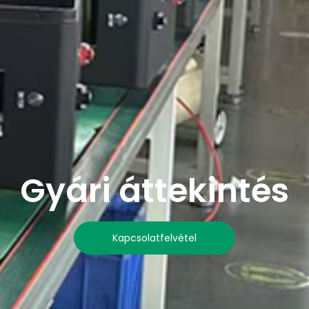
Gyári áttekintés
Kapcsolatfelvétel