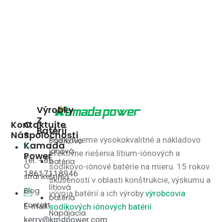
Výrobky
Z
Kontaktujte
O
Batérií
Nás
Spoločnosti
Poskytujeme vysokokvalitné a nákladovo
Sodíkovo
Kamada
iónová
efektívne riešenia lítium-iónových a
Power
Tel: +86
batéria
O
sodíkovo-iónové batérie na mieru.
15 rokov
18617118946
stránke
Štíhla
skúseností v oblasti konštrukcie, výskumu a
lítiová
Blog
vývoja batérií a ich výroby.
výrobcovia
batéria
Kontakt
E-mail:
sodíkových iónových batérií
Napájacia
kerry@kmdpower.com