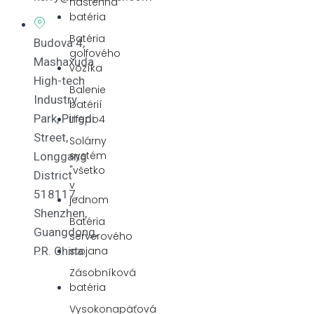
nástenná
batéria
Batéria
Budova 4,
golfového
Mashaxuda
vozíka
High-tech
Balenie
Industry
batérií
Park, Pingdi
Lifepo4
Street,
Solárny
systém
Longgang
"všetko
District
v
518117,
jednom
Shenzhen,
Batéria
Guangdong,
serverového
stojana
P.R. China.
Zásobníková
batéria
Vysokonapäťová