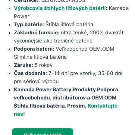
Certifikát:
CE/UN38.3/MSDS
Výrobcovia štíhlych lítiových batérií
:
Kamada
Power
Typ batérie:
Štíhla lítiová batéria
Základné funkcie:
ultra tenké, 200% dvakrát
výkonnejšie ako tradičné batérie
Podpora batérií:
Veľkoobchod OEM.ODM
Slimline lítiová batéria
Záruka:
5 rokov
Čas dodania:
7-14 dní pre vzorky, 35-60 dní
pre sériovú výrobu
Kamada Power Battery Produkty Podpora
veľkoobchodu, distribútorov a OEM ODM
Štíhla lítiová batéria. Prosím,
Kontaktujte
nás
!