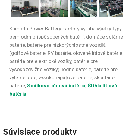
Kamada Power Battery Factory vyrába všetky typy
oem odm prispôsobených batérií: domáce solárne
batérie, batérie pre nízkorýchlostné vozidlá
(golfové batérie, RV batérie, olovené lítiové batérie,
batérie pre elektrické vozíky, batérie pre
vysokozdvižné vozíky), lodné batérie, batérie pre
výletné lode, vysokonapäťové batérie, skladané
batérie,
Sodíkovo-iónová batéria
,
Štíhla lítiová
batéria
Súvisiace produkty