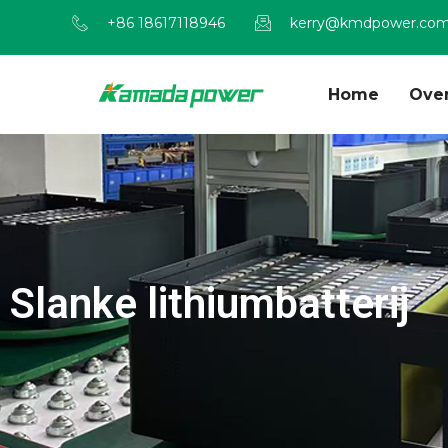
+86 18617118946
kerry@kmdpower.co
Home
Ove
Slanke lithiumbatterij