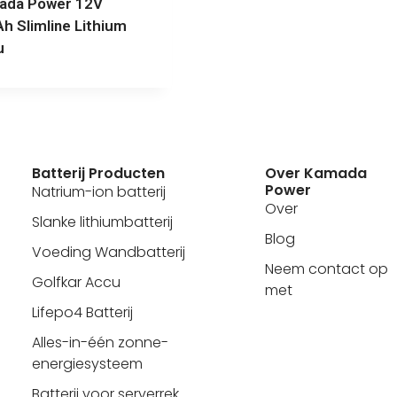
ada Power 12V
h Slimline Lithium
u
Batterij Producten
Over Kamada
Power
Natrium-ion batterij
Over
Slanke lithiumbatterij
Blog
Voeding Wandbatterij
Neem contact op
Golfkar Accu
met
Lifepo4 Batterij
Alles-in-één zonne-
energiesysteem
Batterij voor serverrek