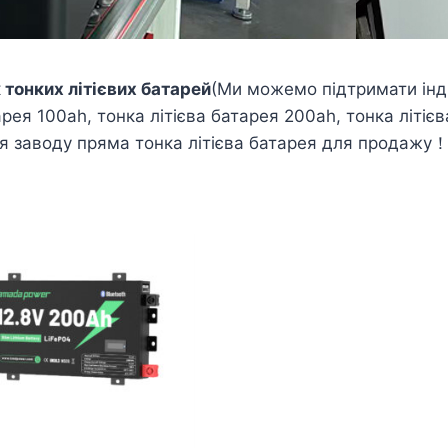
тонких літієвих батарей
(Ми можемо підтримати інди
арея 100ah, тонка літієва батарея 200ah, тонка літіє
ея заводу пряма тонка літієва батарея для продажу！