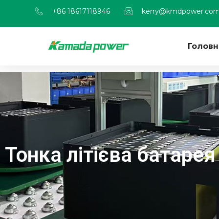
+86 18617118946
kerry@kmdpower.co
Головн
Тонка літієва батарея