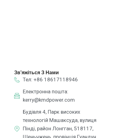
Зв'яжіться З Нами
Тел: +86 18617118946
Електронна пошта:
kerry@kmdpower.com
Будівля 4, Парк високих
технологій Машаксуда, вулиця
Пінді, район Лонгган, 518117,
Шеньчжень, провінція Гуандун,