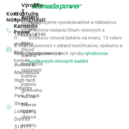
Výrobky
Z
Kontaktujte
O
Batérií
Nás
Spoločnosti
Poskytujeme vysokokvalitné a nákladovo
Sodíkovo
Kamada
Tel: +86
iónová
efektívne riešenia lítium-iónových a
Power
18617118946
batéria
O
sodíkovo-iónové batérie na mieru.
15 rokov
Štíhla
stránke
E-mail:
skúseností v oblasti konštrukcie, výskumu a
lítiová
Blog
kerry@kmdpower.com
vývoja batérií a ich výroby.
výrobcovia
batéria
Kontakt
sodíkových iónových batérií
Napájacia
Budova 4,
nástenná
Mashaxuda
batéria
High-tech
Batéria
Industry
golfového
Park, Pingdi
vozíka
Street,
Balenie
batérií
Longgang
Lifepo4
District
Solárny
518117,