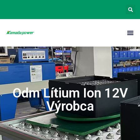
Odm Lítium Ion 12V
Výrobca