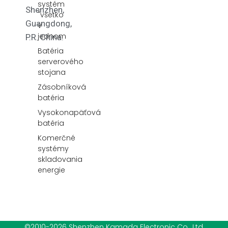
systém
Shenzhen,
"všetko
Guangdong,
v
jednom
P.R. China.
Batéria
serverového
stojana
Zásobníková
batéria
Vysokonapäťová
batéria
Komerčné
systémy
skladovania
energie
©2010-2026 Shenzhen Kamada Electronic Co., Ltd,