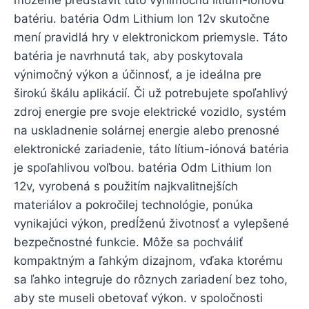
môžeme predstaviť túto výnimočnú lítium-iónovú
batériu. batéria Odm Lithium Ion 12v skutočne
mení pravidlá hry v elektronickom priemysle. Táto
batéria je navrhnutá tak, aby poskytovala
výnimočný výkon a účinnosť, a je ideálna pre
širokú škálu aplikácií. Či už potrebujete spoľahlivý
zdroj energie pre svoje elektrické vozidlo, systém
na uskladnenie solárnej energie alebo prenosné
elektronické zariadenie, táto lítium-iónová batéria
je spoľahlivou voľbou. batéria Odm Lithium Ion
12v, vyrobená s použitím najkvalitnejších
materiálov a pokročilej technológie, ponúka
vynikajúci výkon, predĺženú životnosť a vylepšené
bezpečnostné funkcie. Môže sa pochváliť
kompaktným a ľahkým dizajnom, vďaka ktorému
sa ľahko integruje do rôznych zariadení bez toho,
aby ste museli obetovať výkon. v spoločnosti