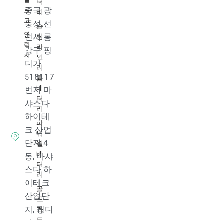
터
로
중국 광
리
그
둥성 선
슬
연
림
전시 롱
락
라
강구 핑
처
인
디가
리
518117
튬
배
번지 마
터
샤스다
리
하이테
파
크 산업
워
단지 4
월
배
동, 마샤
터
스다 하
리
이테크
골
산업단
프
카
지, 핑디
트