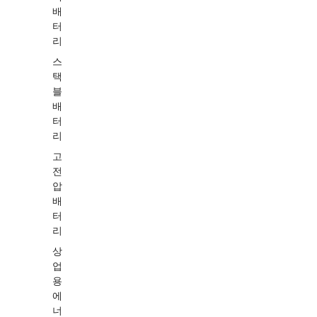
배
터
리
스
택
블
배
터
리
고
전
압
배
터
리
상
업
용
에
너