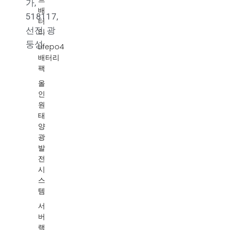
가,
배
518117,
터
선전, 광
리
둥성.
Lifepo4
배터리
팩
올
인
원
태
양
광
발
전
시
스
템
서
버
랙