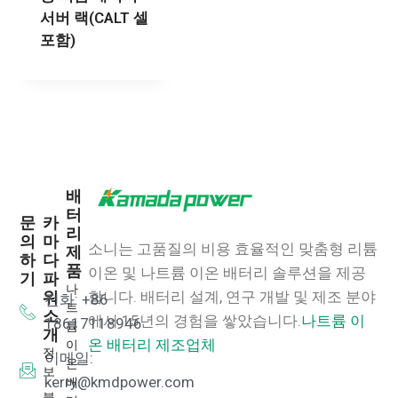
서버 랙(CALT 셀
포함)
배
터
문
카
리
의
마
소니는 고품질의 비용 효율적인 맞춤형 리튬
제
하
다
품
이온 및 나트륨 이온 배터리 솔루션을 제공
기
파
나
워
합니다.
배터리 설계, 연구 개발 및 제조 분야
전화: +86
트
소
에서 15년의 경험을 쌓았습니다.
나트륨 이
18617118946
륨
개
이
온 배터리 제조업체
정
이메일:
온
보
배
kerry@kmdpower.com
블