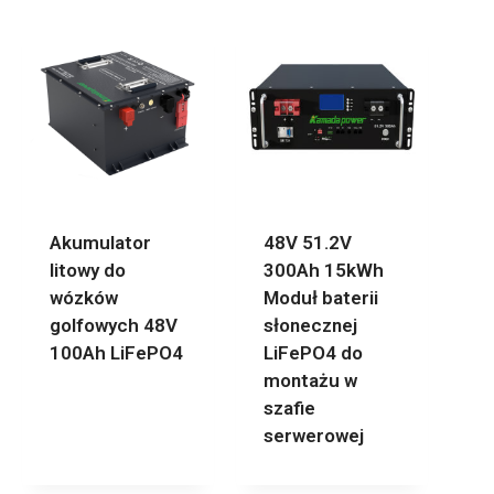
Akumulator
48V 51.2V
litowy do
300Ah 15kWh
wózków
Moduł baterii
golfowych 48V
słonecznej
100Ah LiFePO4
LiFePO4 do
montażu w
szafie
serwerowej