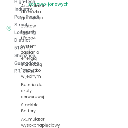
High-tech
sodowo-jonowych
Akumulator
Industry
do wózka
Park, Pingdi
golfowego
Street,
Zestaw
baterii
Longgang
Lifepo4
District
System
518117,
zasilania
Shenzhen,
energią
Guangdong,
słoneczną
"wszystko
P.R. China.
w jednym
Bateria do
szafy
serwerowej
Stackble
Battery
Akumulator
wysokonapięciowy