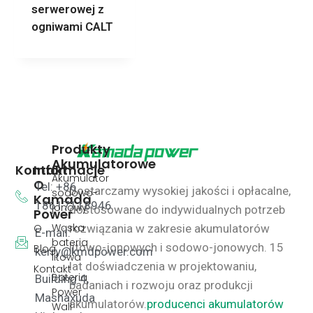
serwerowej z
ogniwami CALT
Produkty
Akumulatorowe
Kontakt
Informacje
Akumulator
O
Tel: +86
Dostarczamy wysokiej jakości i opłacalne,
sodowo-
Kamada
18617118946
jonowy
dostosowane do indywidualnych potrzeb
Power
Wąska
O
rozwiązania w zakresie akumulatorów
E-mail:
bateria
litowo-jonowych i sodowo-jonowych.
15
Blog
kerry@kmdpower.com
litowa
lat doświadczenia w projektowaniu,
Kontakt
Bateria
Building 4,
badaniach i rozwoju oraz produkcji
Power
Mashaxuda
akumulatorów.
producenci akumulatorów
Wall