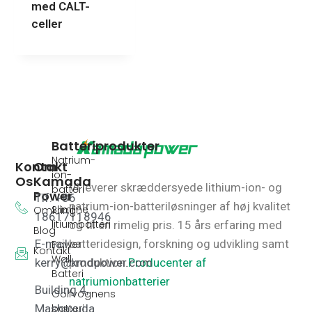
med CALT-
celler
Batteriprodukter
Natrium-
Kontakt
Om
ion-
Os
Kamada
Vi leverer skræddersyede lithium-ion- og
batteri
Power
Tlf: +86
natrium-ion-batteriløsninger af høj kvalitet
Slimline
Omkring
18617118946
litiumbatteri
og til en rimelig pris.
15 års erfaring med
Blog
E-mail:
batteridesign, forskning og udvikling samt
Power
Kontakt
Wall
kerry@kmdpower.com
produktion.
Producenter af
Batteri
natriumionbatterier
Building 4,
Golfvognens
batteri
Mashaxuda