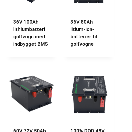
36V 100Ah
36V 80Ah
lithiumbatteri
litium-ion-
golfvogn med
batterier til
indbygget BMS
golfvogne
60V 72V 50Ah
100% DOD 48V