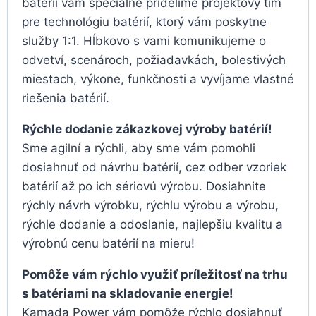
batérií vám špeciálne pridelíme projektový tím
pre technológiu batérií, ktorý vám poskytne
služby 1:1. Hĺbkovo s vami komunikujeme o
odvetví, scenároch, požiadavkách, bolestivých
miestach, výkone, funkčnosti a vyvíjame vlastné
riešenia batérií.
Rýchle dodanie zákazkovej výroby batérií!
Sme agilní a rýchli, aby sme vám pomohli
dosiahnuť od návrhu batérií, cez odber vzoriek
batérií až po ich sériovú výrobu. Dosiahnite
rýchly návrh výrobku, rýchlu výrobu a výrobu,
rýchle dodanie a odoslanie, najlepšiu kvalitu a
výrobnú cenu batérií na mieru!
Pomôže vám rýchlo využiť príležitosť na trhu
s batériami na skladovanie energie!
Kamada Power vám pomôže rýchlo dosiahnuť