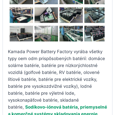
Kamada Power Battery Factory vyrába všetky
typy oem odm prispôsobených batérií: domáce
solárne batérie, batérie pre nízkorýchlostné
vozidlá (golfové batérie, RV batérie, olovené
lítiové batérie, batérie pre elektrické vozíky,
batérie pre vysokozdvižné vozíky), lodné
batérie, batérie pre výletné lode,
vysokonapäťové batérie, skladané
batérie,
Sodíkovo-iónová batéria
,
priemyselné
a komerčné systémy skladovania energie