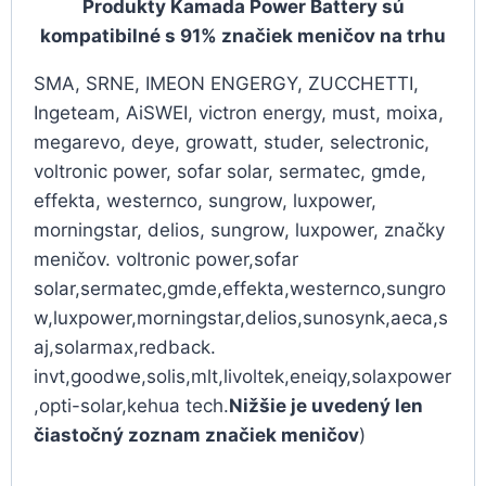
Produkty Kamada Power Battery sú
kompatibilné s 91% značiek meničov na trhu
SMA, SRNE, IMEON ENGERGY, ZUCCHETTI,
Ingeteam, AiSWEI, victron energy, must, moixa,
megarevo, deye, growatt, studer, selectronic,
voltronic power, sofar solar, sermatec, gmde,
effekta, westernco, sungrow, luxpower,
morningstar, delios, sungrow, luxpower, značky
meničov. voltronic power,sofar
solar,sermatec,gmde,effekta,westernco,sungro
w,luxpower,morningstar,delios,sunosynk,aeca,s
aj,solarmax,redback.
invt,goodwe,solis,mlt,livoltek,eneiqy,solaxpower
,opti-solar,kehua tech.
Nižšie je uvedený len
čiastočný zoznam značiek meničov
)