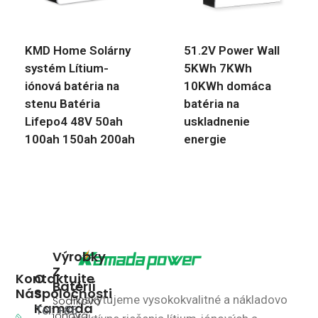
KMD Home Solárny
51.2V Power Wall
systém Lítium-
5KWh 7KWh
iónová batéria na
10KWh domáca
stenu Batéria
batéria na
Lifepo4 48V 50ah
uskladnenie
100ah 150ah 200ah
energie
Výrobky
Z
Kontaktujte
O
Batérií
Nás
Spoločnosti
Poskytujeme vysokokvalitné a nákladovo
Sodíkovo
Kamada
Tel: +86
iónová