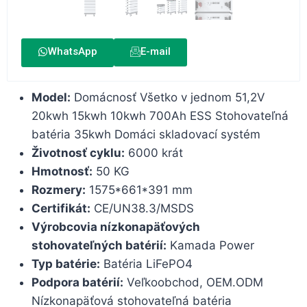
WhatsApp
E-mail
Model:
Domácnosť Všetko v jednom 51,2V
20kwh 15kwh 10kwh 700Ah ESS Stohovateľná
batéria 35kwh Domáci skladovací systém
Životnosť cyklu:
6000 krát
Hmotnosť:
50 KG
Rozmery:
1575*661*391 mm
Certifikát:
CE/UN38.3/MSDS
Výrobcovia nízkonapäťových
stohovateľných batérií:
Kamada Power
Typ batérie:
Batéria LiFePO4
Podpora batérií:
Veľkoobchod, OEM.ODM
Nízkonapäťová stohovateľná batéria