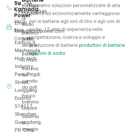
Su
Tel: +86
Forniamo soluzioni personalizzate di alta
Batteria
Kamada
18617118946
agli ioni
qualità ed economicamente vantaggiose
Power
di
Circa
per le batterie agli ioni di litio e agli ioni di
Email:
sodio
sodio.
15 anni di esperienza nella
Blog
kerry@kmdpower.com
Batteria
progettazione, ricerca e sviluppo e
Contatto
al litio
Edificio 4,
produzione di batterie.
produttori di batterie
Slimline
Mashaxuda
agli ioni di sodio
Batteria
High-tech
a muro
Industry
Batteria
Park, Pingdi
del
carrello
Street,
da golf
Longgang
Pacco
District
batteria
518117,
Lifepo4
Shenzhen,
Sistema
Guangdong,
di
energia
P.R. Cina.