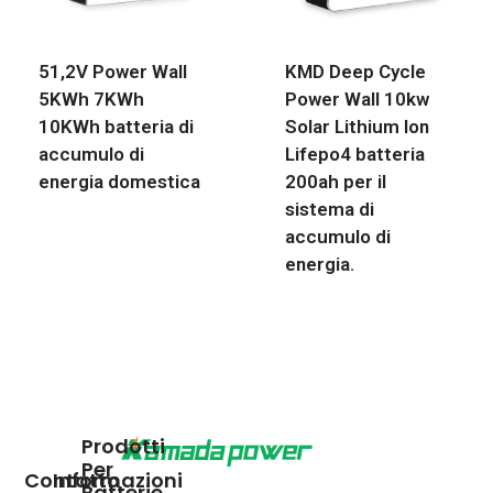
51,2V Power Wall
KMD Deep Cycle
5KWh 7KWh
Power Wall 10kw
10KWh batteria di
Solar Lithium Ion
accumulo di
Lifepo4 batteria
energia domestica
200ah per il
sistema di
accumulo di
energia.
Prodotti
Per
Contatto
Informazioni
Batterie