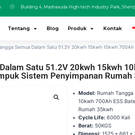
m
Building 4, Mashaxuda High-tech Industry Park, Shen
Tentang
Blog
Produk
Kontak
angga Semua Dalam Satu 51.2V 20kwh 15kwh 10kwh 700Ah 
alam Satu 51.2V 20kwh 15kwh 10
mpuk Sistem Penyimpanan Rumah
Model:
Rumah Tangga 
10kwh 700Ah ESS Bate
Rumah 35kwh
Cycle Life:
6000 Kali
Berat:
50KGS
Dimensi:
1575 * 661 *