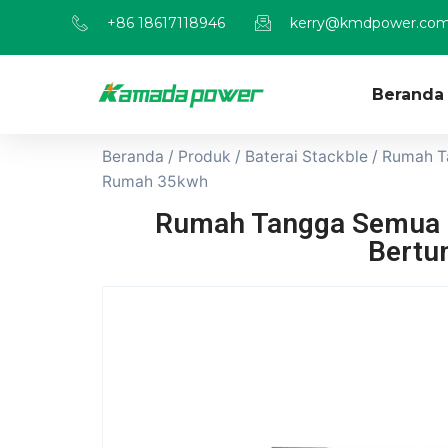
+86 18617118946
kerry@kmdpower.co
Beranda
Beranda
/
Produk
/
Baterai Stackble
/ Rumah T
Rumah 35kwh
Rumah Tangga Semua D
Bertu