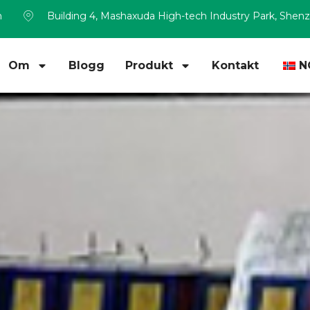
m
Building 4, Mashaxuda High-tech Industry Park, Shen
Om
Blogg
Produkt
Kontakt
N