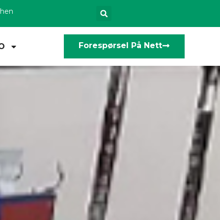
zhen
Forespørsel På Nett
O