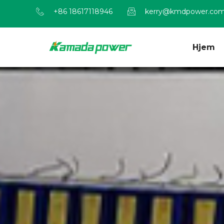
+86 18617118946
kerry@kmdpower.co
Hjem