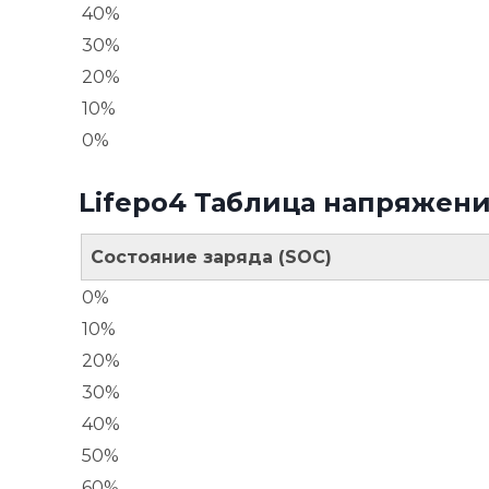
40%
30%
20%
10%
0%
Lifepo4 Таблица напряжени
Состояние заряда (SOC)
0%
10%
20%
30%
40%
50%
60%