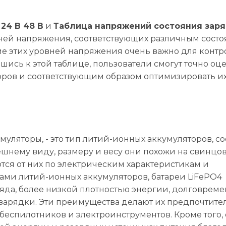
24 В 48 В
и
Таблица напряжений состояния зар
ней напряжения, соответствующих различным сост
ие этих уровней напряжения очень важно для контр
шись к этой таблице, пользователи смогут точно оц
оров и соответствующим образом оптимизировать и
муляторы, - это тип литий-ионных аккумуляторов, с
ешнему виду, размеру и весу они похожи на свинцов
ются от них по электрическим характеристикам и
ами литий-ионных аккумуляторов, батареи LiFePO4
яда, более низкой плотностью энергии, долговрем
 зарядки. Эти преимущества делают их предпочтит
 беспилотников и электроинструментов. Кроме того,