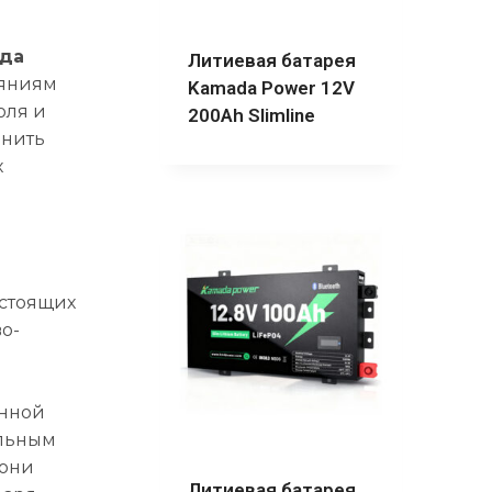
яда
Литиевая батарея
ояниям
Kamada Power 12V
оля и
200Ah Slimline
енить
х
остоящих
о-
енной
ельным
 они
Литиевая батарея