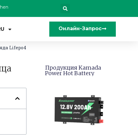
zhen
Онлайн-Запрос
RU
яда Lifepo4
ица
Продукция Kamada
Power Hot Battery