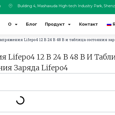
m
Building 4, Mashaxuda High-tech Industry Park, Shen
м
О
Блог
Продукт
Контакт
пряжения Lifepo4 12 В 24 В 48 В и таблица состояния зар
Lifepo4 12 В 24 В 48 В И Табл
ния Заряда Lifepo4