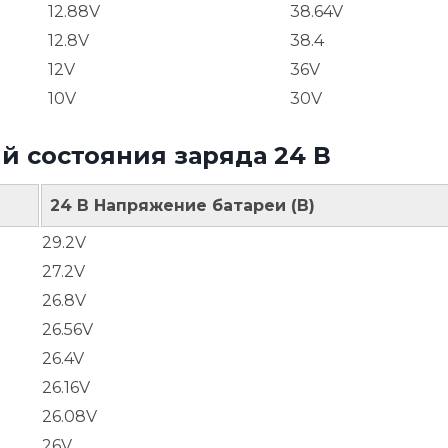
12.88V
38.64V
12.8V
38.4
12V
36V
10V
30V
й состояния заряда 24 В
24 В Напряжение батареи (В)
29.2V
27.2V
26.8V
26.56V
26.4V
26.16V
26.08V
26V