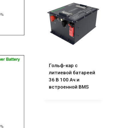
Гольф-кар с
литиевой батареей
36 В 100 Ач и
встроенной BMS