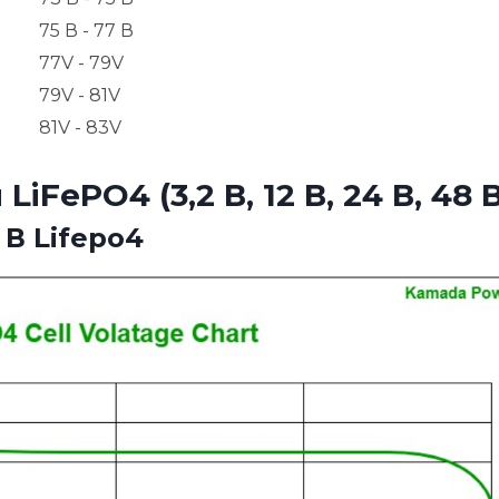
75 В - 77 В
77V - 79V
79V - 81V
81V - 83V
ePO4 (3,2 В, 12 В, 24 В, 48 В
В Lifepo4