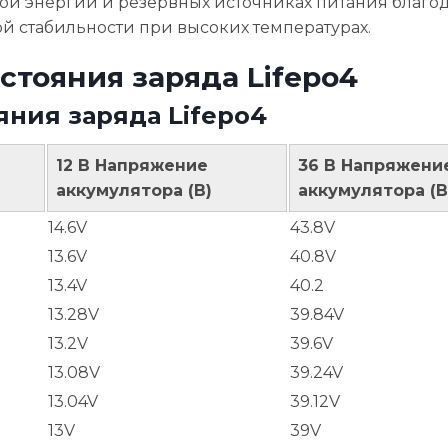
ной энергии и резервных источниках питания благо
й стабильности при высоких температурах.
тояния заряда Lifepo4
ния заряда Lifepo4
12 В Напряжение
36 В Напряжени
аккумулятора (В)
аккумулятора (В
14.6V
43.8V
13.6V
40.8V
13.4V
40.2
13.28V
39.84V
13.2V
39.6V
13.08V
39.24V
13.04V
39.12V
13V
39V