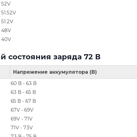
52V
51.52V
51.2V
48V
40V
й состояния заряда 72 В
Напряжение аккумулятора (В)
60 В - 63 В
63 В - 65 В
65 В - 67 В
67V - 69V
69V - 71V
71V - 73V
73 В - 75 В