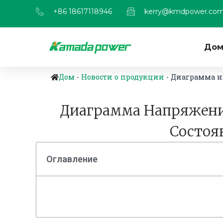
+86 18617118946
kerry@kmdpower.co
До
Дом
-
Новости о продукции
-
Диаграмма на
Диаграмма Напряжения 
Состоя
Оглавление