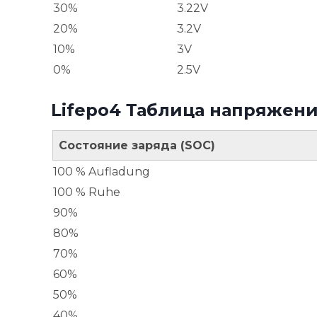
30%
3.22V
20%
3.2V
10%
3V
0%
2.5V
Lifepo4 Таблица напряжени
Состояние заряда (SOC)
100 % Aufladung
100 % Ruhe
90%
80%
70%
60%
50%
40%