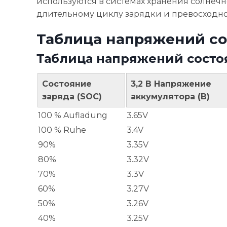
используются в системах хранения солнеч
длительному циклу зарядки и превосходно
Таблица напряжений сос
Таблица напряжений состоя
Состояние
3,2 В Напряжение
заряда (SOC)
аккумулятора (В)
100 % Aufladung
3.65V
100 % Ruhe
3.4V
90%
3.35V
80%
3.32V
70%
3.3V
60%
3.27V
50%
3.26V
40%
3.25V