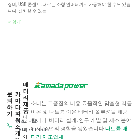
장비, USB 콘센트, 때로는 소형 인버터까지 가동해야 할 수도 있습
니다. 신뢰할 수 있는
더 읽기"
배
터
문
카
리
의
마
소니는 고품질의 비용 효율적인 맞춤형 리튬
제
하
다
품
이온 및 나트륨 이온 배터리 솔루션을 제공
기
파
나
워
합니다.
배터리 설계, 연구 개발 및 제조 분야
전화: +86
트
소
에서 15년의 경험을 쌓았습니다.
나트륨 배
18617118946
륨
개
이
터리 제조업체