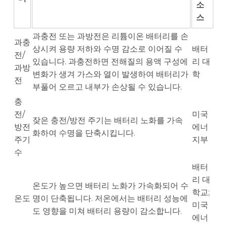
소
스
과충전 또는 과방전은 리튬이온 배터리를 손
과충
상시켜 용량 저하와 수명 감소로 이어질 수
배터
전/
있습니다. 과충전하면 전해질의 용액 구성에
리 대
과방
변화가 생겨 가스와 열이 발생하여 배터리가
학
전
부풀어 오르고 내부가 손상될 수 있습니다.
충
전/
미국
잦은 충전/방전 주기는 배터리 노화를 가속
방전
에너
화하여 수명을 단축시킵니다.
주기
지부
수
배터
리 대
온도가 높으면 배터리 노화가 가속화되어 수
학교;
온도
명이 단축됩니다. 저온에서는 배터리 성능에
미국
도 영향을 미쳐 배터리 용량이 감소합니다.
에너