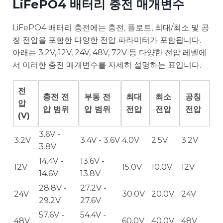
LiFePO4 배터리 충전 매개변수
LiFePO4 배터리 충전에는 충전, 플로트, 최대/최소 및 공
칭 전압을 포함한 다양한 전압 파라미터가 포함됩니다.
아래는 3.2V, 12V, 24V, 48V, 72V 등 다양한 전압 레벨에
서 이러한 충전 매개변수를 자세히 설명하는 표입니다.
전
충전 전
부동 전
최대
최소
공칭
압
압 범위
압 범위
전압
전압
전압
(V)
3.6V -
3.2V
3.4V - 3.6V
4.0V
2.5V
3.2V
3.8V
14.4V -
13.6V -
12V
15.0V
10.0V
12V
14.6V
13.8V
28.8V -
27.2V -
24V
30.0V
20.0V
24V
29.2V
27.6V
57.6V -
54.4V -
48V
60.0V
40.0V
48V