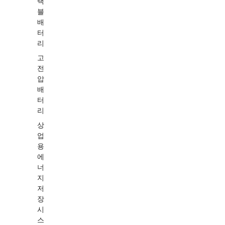
택
블
배
터
리
고
전
압
배
터
리
상
업
용
에
너
지
저
장
시
스