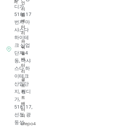
처
인
디가
리
518117
튬
배
번지 마
터
샤스다
리
하이테
파
크 산업
워
단지 4
월
배
동, 마샤
터
스다 하
리
이테크
골
산업단
프
카
지, 핑디
트
가,
배
518117,
터
선전, 광
리
둥성.
Lifepo4