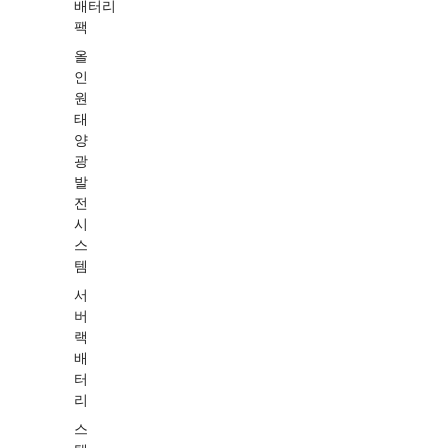
배터리
팩
올
인
원
태
양
광
발
전
시
스
템
서
버
랙
배
터
리
스