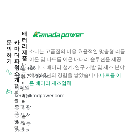
배
터
문
카
리
의
마
소니는 고품질의 비용 효율적인 맞춤형 리튬
제
하
다
품
이온 및 나트륨 이온 배터리 솔루션을 제공
기
파
나
워
합니다.
배터리 설계, 연구 개발 및 제조 분야
전화: +86
트
소
에서 15년의 경험을 쌓았습니다.
나트륨 이
18617118946
륨
개
이
온 배터리 제조업체
정
이메일:
온
보
배
kerry@kmdpower.com
블
터
로
중국 광
리
그
둥성 선
슬
연
림
전시 롱
락
라
강구 핑