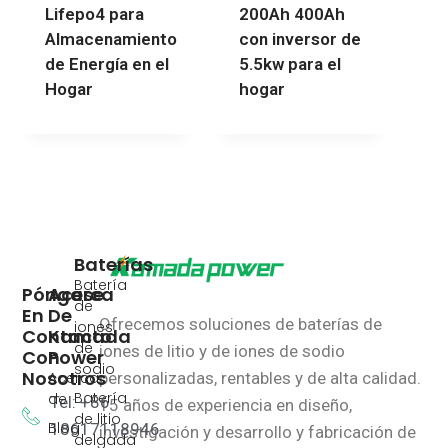
Lifepo4 para
200Ah 400Ah
Almacenamiento
con inversor de
de Energía en el
5.5kw para el
Hogar
hogar
Baterías
Batería
Póngase
Acerca
de
En
De
Ofrecemos soluciones de baterías de
iones
Contacto
Kamada
de
iones de litio y de iones de sodio
Con
Power
sodio
Nosotros
Acerca
personalizadas, rentables y de alta calidad.
Batería
de
Tel: +86
15 años de experiencia en diseño,
de litio
Blog
18617118946
investigación y desarrollo y fabricación de
delgada