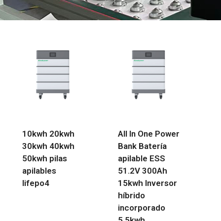
10kwh 20kwh
All In One Power
30kwh 40kwh
Bank Batería
50kwh pilas
apilable ESS
apilables
51.2V 300Ah
lifepo4
15kwh Inversor
híbrido
incorporado
5.5kwh