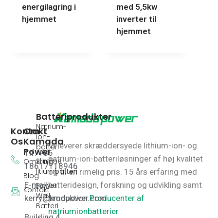
energilagring i
med 5,5kw
hjemmet
inverter til
hjemmet
Batteriprodukter
Natrium-
Kontakt
Om
ion-
Os
Kamada
Vi leverer skræddersyede lithium-ion- og
batteri
Power
Tlf: +86
natrium-ion-batteriløsninger af høj kvalitet
Slimline
Omkring
18617118946
litiumbatteri
og til en rimelig pris.
15 års erfaring med
Blog
E-mail:
batteridesign, forskning og udvikling samt
Power
Kontakt
Wall
kerry@kmdpower.com
produktion.
Producenter af
Batteri
natriumionbatterier
Building 4,