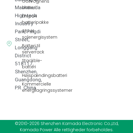
Golfvognens
batteri
Mashaxuda
High-tech
Lifepo4
batteripakke
Industry
Alt i ét
Park, Pingdi
solenergisystem
Street,
Batteri til
Longgang
serverrack
District
Stackble-
518117,
batteri
Shenzhen,
Højspændingsbatteri
Guangdong,
Kommercielle
P.R. China.
energilagringssystemer
©2010-2026 Shenzhen Kamada Electronic Co.,Ltd,
Kamada Power Alle rettigheder forbeholdes.