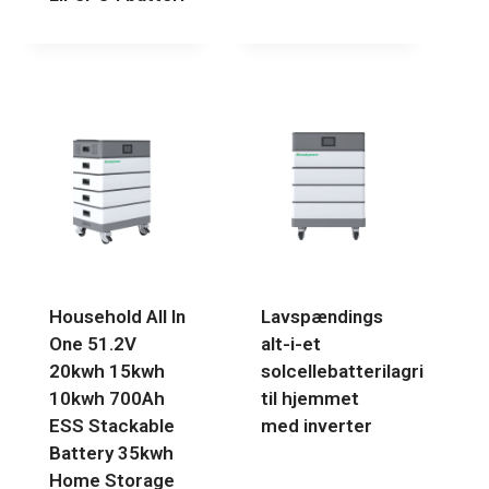
Household All In
Lavspændings
One 51.2V
alt-i-et
20kwh 15kwh
solcellebatterilagringssy
10kwh 700Ah
til hjemmet
ESS Stackable
med inverter
Battery 35kwh
Home Storage