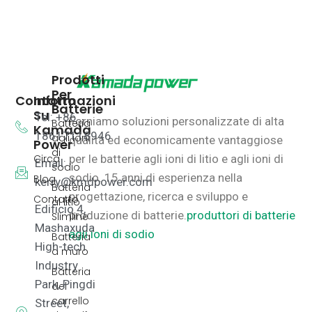
Prodotti
Per
Contatto
Informazioni
Batterie
Su
Tel: +86
Forniamo soluzioni personalizzate di alta
Batteria
Kamada
18617118946
agli ioni
qualità ed economicamente vantaggiose
Power
di
Circa
per le batterie agli ioni di litio e agli ioni di
Email:
sodio
sodio.
15 anni di esperienza nella
Blog
kerry@kmdpower.com
Batteria
progettazione, ricerca e sviluppo e
Contatto
al litio
Edificio 4,
produzione di batterie.
produttori di batterie
Slimline
Mashaxuda
agli ioni di sodio
Batteria
High-tech
a muro
Industry
Batteria
Park, Pingdi
del
carrello
Street,