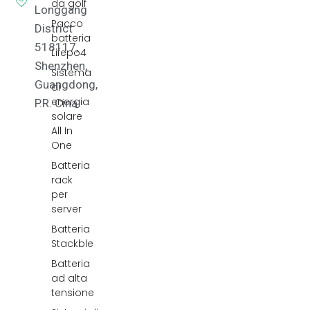
da golf
Longgang
Pacco
District
batteria
518117,
Lifepo4
Shenzhen,
Sistema
Guangdong,
di
energia
P.R. Cina.
solare
All In
One
Batteria
rack
per
server
Batteria
Stackble
Batteria
ad alta
tensione