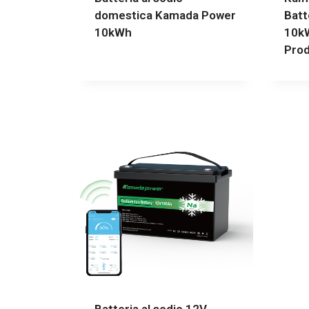
domestica Kamada Power
Batte
10kWh
10kW
Prod