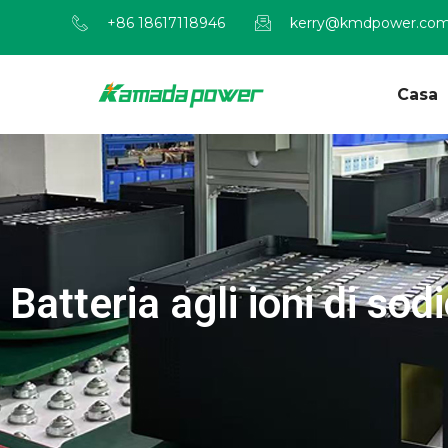
+86 18617118946
kerry@kmdpower.co
Casa
Batteria agli ioni di sod