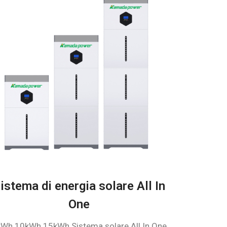
istema di energia solare All In
One
Wh 10kWh 15kWh Sistema solare All In One