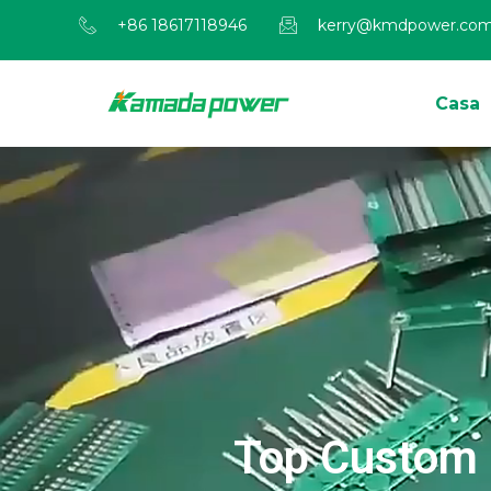
+86 18617118946
kerry@kmdpower.co
Casa
Top Custom ba