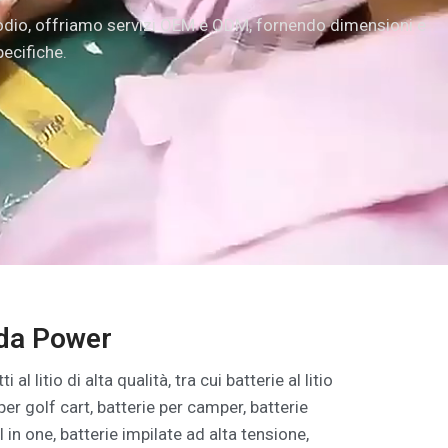
di sodio, offriamo servizi OEM e ODM, fornendo dimensioni e
ecifiche.
da Power
al litio di alta qualità, tra cui batterie al litio
er golf cart, batterie per camper, batterie
l in one, batterie impilate ad alta tensione,