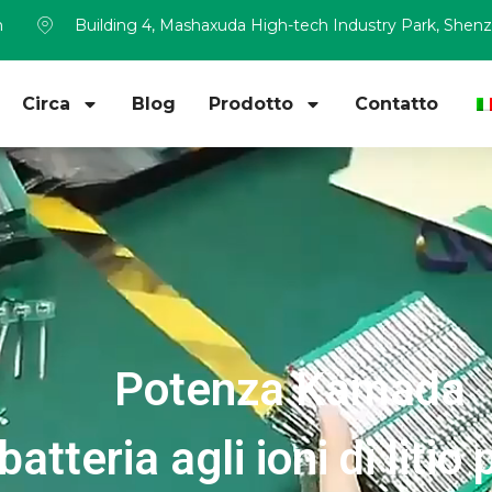
m
Building 4, Mashaxuda High-tech Industry Park, Shen
Circa
Blog
Prodotto
Contatto
Potenza Kamada
tteria agli ioni di litio 