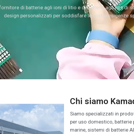
nitore di batterie agli ioni di litio e di batterie agli ioni 
design personalizzati per soddisfare le vostre esigenze sp
Chi siamo Kama
Siamo specializzati in prodotti 
per uso domestico, batterie p
marine, sistemi di batterie Al