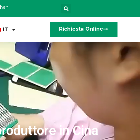
zhen
Richiesta Online
IT
produttore in Cina