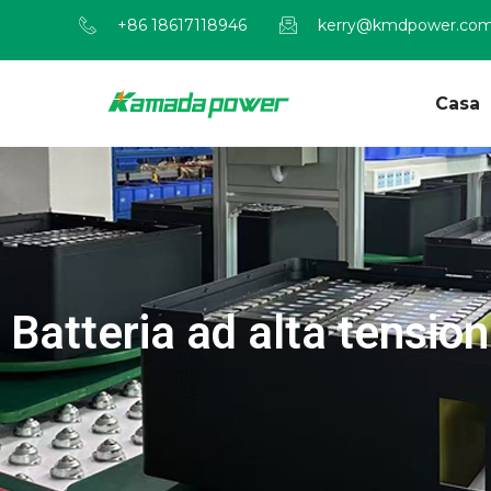
+86 18617118946
kerry@kmdpower.co
Casa
Batteria ad alta tensio