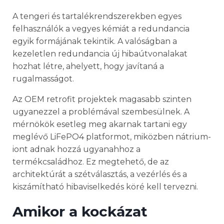
A tengeri és tartalékrendszerekben egyes
felhasználók a vegyes kémiát a redundancia
egyik formájának tekintik. A valóságban a
kezeletlen redundancia új hibaútvonalakat
hozhat létre, ahelyett, hogy javítaná a
rugalmasságot.
Az OEM retrofit projektek magasabb szinten
ugyanezzel a problémával szembesülnek. A
mérnökök esetleg meg akarnak tartani egy
meglévő LiFePO4 platformot, miközben nátrium-
iont adnak hozzá ugyanahhoz a
termékcsaládhoz. Ez megtehető, de az
architektúrát a szétválasztás, a vezérlés és a
kiszámítható hibaviselkedés köré kell tervezni.
Amikor a kockázat