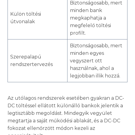
Biztonságosabb, mert
minden bank
Külön töltési
megkaphatja a
útvonalak
megfelelő töltési
profilt.
Biztonságosabb, mert
minden egyes
Szerepalapú
vegyszert ott
rendszertervezés
használnak, ahol a
legjobban illik hozzá.
Az utólagos rendszerek esetében gyakran a DC-
DC töltéssel ellátott különálló bankok jelentik a
legtisztább megoldást. Mindegyik vegyület
megtartja a saját működési ablakát, és a DC-DC
fokozat ellenőrzött módon kezeli az