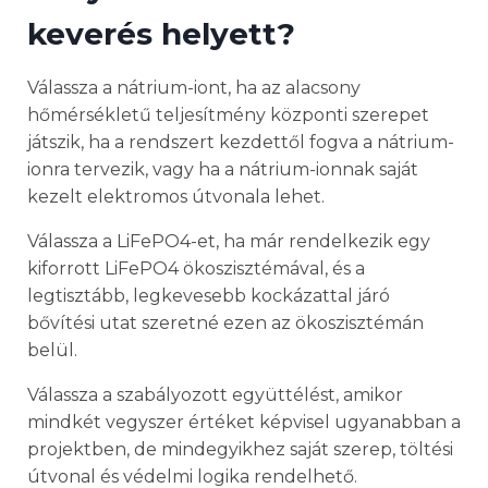
keverés helyett?
Válassza a nátrium-iont, ha az alacsony
hőmérsékletű teljesítmény központi szerepet
játszik, ha a rendszert kezdettől fogva a nátrium-
ionra tervezik, vagy ha a nátrium-ionnak saját
kezelt elektromos útvonala lehet.
Válassza a LiFePO4-et, ha már rendelkezik egy
kiforrott LiFePO4 ökoszisztémával, és a
legtisztább, legkevesebb kockázattal járó
bővítési utat szeretné ezen az ökoszisztémán
belül.
Válassza a szabályozott együttélést, amikor
mindkét vegyszer értéket képvisel ugyanabban a
projektben, de mindegyikhez saját szerep, töltési
útvonal és védelmi logika rendelhető.