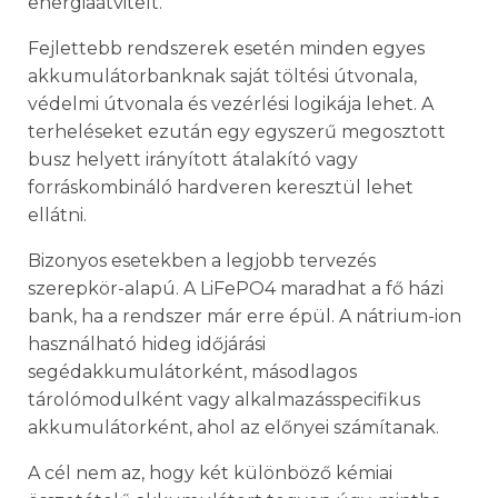
energiaátvitelt.
Fejlettebb rendszerek esetén minden egyes
akkumulátorbanknak saját töltési útvonala,
védelmi útvonala és vezérlési logikája lehet. A
terheléseket ezután egy egyszerű megosztott
busz helyett irányított átalakító vagy
forráskombináló hardveren keresztül lehet
ellátni.
Bizonyos esetekben a legjobb tervezés
szerepkör-alapú. A LiFePO4 maradhat a fő házi
bank, ha a rendszer már erre épül. A nátrium-ion
használható hideg időjárási
segédakkumulátorként, másodlagos
tárolómodulként vagy alkalmazásspecifikus
akkumulátorként, ahol az előnyei számítanak.
A cél nem az, hogy két különböző kémiai