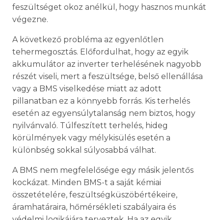
feszültséget okoz anélkül, hogy hasznos munkát
végezne.
A következő probléma az egyenlőtlen
tehermegosztás. Előfordulhat, hogy az egyik
akkumulátor az inverter terhelésének nagyobb
részét viseli, mert a feszültsége, belső ellenállása
vagy a BMS viselkedése miatt az adott
pillanatban ez a könnyebb forrás. Kis terhelés
esetén az egyensúlytalanság nem biztos, hogy
nyilvánvaló. Túlfeszített terhelés, hideg
körülmények vagy mélykisülés esetén a
különbség sokkal súlyosabbá válhat.
A BMS nem megfelelősége egy másik jelentős
kockázat. Minden BMS-t a saját kémiai
összetételére, feszültségküszöbértékeire,
áramhatáraira, hőmérsékleti szabályaira és
védelmi logikájára terveztek. Ha az egyik