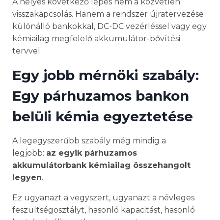
A helyes következő lépés nem a közvetlen
visszakapcsolás. Hanem a rendszer újratervezése
különálló bankokkal, DC-DC vezérléssel vagy egy
kémiailag megfelelő akkumulátor-bővítési
tervvel.
Egy jobb mérnöki szabály:
Egy párhuzamos bankon
belüli kémia egyeztetése
A legegyszerűbb szabály még mindig a
legjobb:
az egyik párhuzamos
akkumulátorbank kémiailag összehangolt
legyen
.
Ez ugyanazt a vegyszert, ugyanazt a névleges
feszültségosztályt, hasonló kapacitást, hasonló