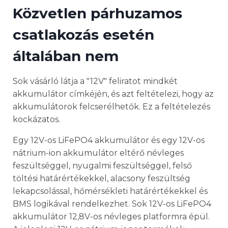
Közvetlen párhuzamos
csatlakozás esetén
általában nem
Sok vásárló látja a "12V" feliratot mindkét
akkumulátor címkéjén, és azt feltételezi, hogy az
akkumulátorok felcserélhetők. Ez a feltételezés
kockázatos.
Egy 12V-os LiFePO4 akkumulátor és egy 12V-os
nátrium-ion akkumulátor eltérő névleges
feszültséggel, nyugalmi feszültséggel, felső
töltési határértékekkel, alacsony feszültség
lekapcsolással, hőmérsékleti határértékekkel és
BMS logikával rendelkezhet. Sok 12V-os LiFePO4
akkumulátor 12,8V-os névleges platformra épül.