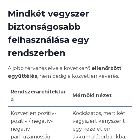
Mindkét vegyszer
biztonságosabb
felhasználása egy
rendszerben
A jobb tervezés elve a következő
ellenőrzött
együttélés
, nem pedig a közvetlen keverés.
Rendszerarchitektúr
Mérnöki nézet
a
Közvetlen pozitív-
Kockázatos, mert két
pozitív / negatív-
vegyszert kényszerít
negatív
egy kezeletlen
párhuzamosság
akkumulátorbankba.