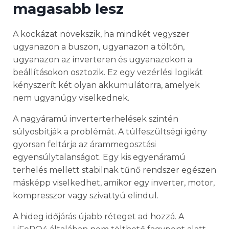
magasabb lesz
A kockázat növekszik, ha mindkét vegyszer
ugyanazon a buszon, ugyanazon a töltőn,
ugyanazon az inverteren és ugyanazokon a
beállításokon osztozik. Ez egy vezérlési logikát
kényszerít két olyan akkumulátorra, amelyek
nem ugyanúgy viselkednek.
A nagyáramú inverterterhelések szintén
súlyosbítják a problémát. A túlfeszültségi igény
gyorsan feltárja az árammegosztási
egyensúlytalanságot. Egy kis egyenáramú
terhelés mellett stabilnak tűnő rendszer egészen
másképp viselkedhet, amikor egy inverter, motor,
kompresszor vagy szivattyú elindul.
A hideg időjárás újabb réteget ad hozzá. A