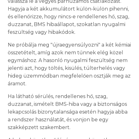
válassza le a vegyes párhuzamos csatlakozást.
Hagyja a két akkumulátort külön-külön pihenni,
és ellenőrizze, hogy nincs-e rendellenes hő, szag,
duzzanat, BMS hibaállapot, szokatlan nyugalmi
feszültség vagy hibakódok.
Ne próbálja meg "újraegyensúlyozni" a két kémiai
összetételt, amíg azok nem tűnnek elég közel
egymáshoz. A hasonló nyugalmi feszültség nem
jelenti azt, hogy töltés, kisülés, túlterhelés vagy
hideg üzemmódban megfelelően osztják meg az
áramot.
Ha látható sérülés, rendellenes hő, szag,
duzzanat, ismételt BMS-hiba vagy a biztonságos
lekapcsolás bizonytalansága esetén hagyja abba
a rendszer használatát, és vonjon be egy
szakképzett szakembert.