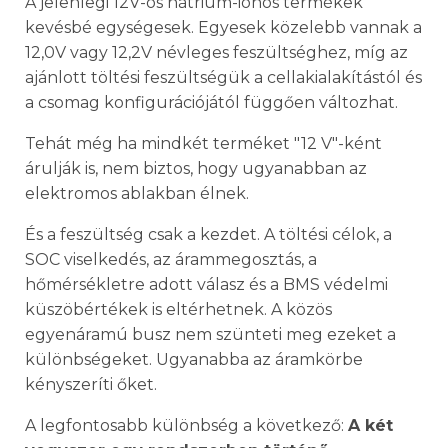
A jelenlegi 12V-os nátrium-ionos termékek
kevésbé egységesek. Egyesek közelebb vannak a
12,0V vagy 12,2V névleges feszültséghez, míg az
ajánlott töltési feszültségük a cellakialakítástól és
a csomag konfigurációjától függően változhat.
Tehát még ha mindkét terméket "12 V"-ként
árulják is, nem biztos, hogy ugyanabban az
elektromos ablakban élnek.
És a feszültség csak a kezdet. A töltési célok, a
SOC viselkedés, az árammegosztás, a
hőmérsékletre adott válasz és a BMS védelmi
küszöbértékek is eltérhetnek. A közös
egyenáramú busz nem szünteti meg ezeket a
különbségeket. Ugyanabba az áramkörbe
kényszeríti őket.
A legfontosabb különbség a következő:
A két