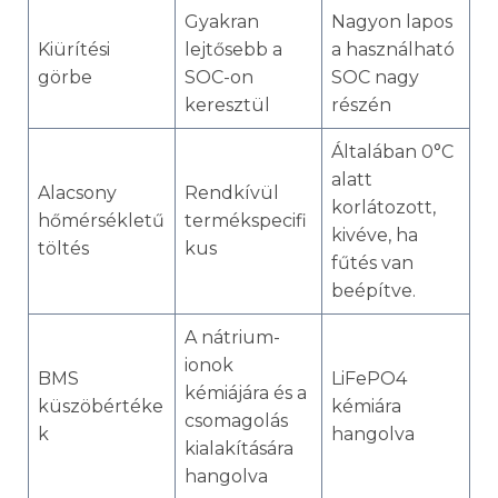
Gyakran
Nagyon lapos
Kiürítési
lejtősebb a
a használható
görbe
SOC-on
SOC nagy
keresztül
részén
Általában 0°C
alatt
Alacsony
Rendkívül
korlátozott,
hőmérsékletű
termékspecifi
kivéve, ha
töltés
kus
fűtés van
beépítve.
A nátrium-
ionok
BMS
LiFePO4
kémiájára és a
küszöbértéke
kémiára
csomagolás
k
hangolva
kialakítására
hangolva