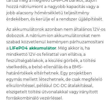
tartsa meg a meglévő LiFePO4 bankot, adjon
hozzá nátriumiont a nagyobb kapacitás vagy a
jobb alacsony hőmérsékletű teljesítmény
érdekében, és kerülje el a rendszer újjáépítését.
Az akkumulátorok azonban nem általános 12V-os
dobozok. A nátrium-ion akkumulátorokat nem
szabad közvetlenül keményen párhuzamosítani
a
LiFePO4 akkumulátor
. Még akkor is, ha
mindkettő 12V-os felirattal van ellátva, a
feszültségablakok, a kisülési görbék, a töltési
viselkedés, a belső ellenállás és a BMS-
határértékek eltérhetnek. Egy projektben
egymás mellett létezhetnek, de csak megfelelő
elkülönítéssel, például DC-DC átalakítással,
elszigetelt töltési útvonalakkal vagy irányított
forráskombináló vezérléssel.