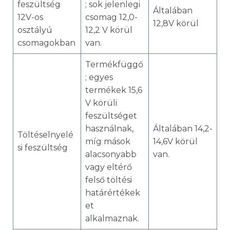
feszültség
; sok jelenlegi
Általában
12V-os
csomag 12,0-
12,8V körül
osztályú
12,2 V körül
csomagokban
van.
Termékfüggő
; egyes
termékek 15,6
V körüli
feszültséget
használnak,
Általában 14,2-
Töltéselnyelé
míg mások
14,6V körül
si feszültség
alacsonyabb
van.
vagy eltérő
felső töltési
határértékek
et
alkalmaznak.