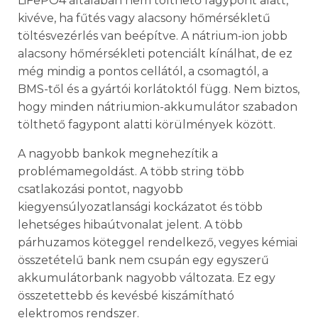
LiFePO4 általában nem tölthető fagypont alatt,
kivéve, ha fűtés vagy alacsony hőmérsékletű
töltésvezérlés van beépítve. A nátrium-ion jobb
alacsony hőmérsékleti potenciált kínálhat, de ez
még mindig a pontos cellától, a csomagtól, a
BMS-től és a gyártói korlátoktól függ. Nem biztos,
hogy minden nátriumion-akkumulátor szabadon
tölthető fagypont alatti körülmények között.
A nagyobb bankok megnehezítik a
problémamegoldást. A több string több
csatlakozási pontot, nagyobb
kiegyensúlyozatlansági kockázatot és több
lehetséges hibaútvonalat jelent. A több
párhuzamos köteggel rendelkező, vegyes kémiai
összetételű bank nem csupán egy egyszerű
akkumulátorbank nagyobb változata. Ez egy
összetettebb és kevésbé kiszámítható
elektromos rendszer.