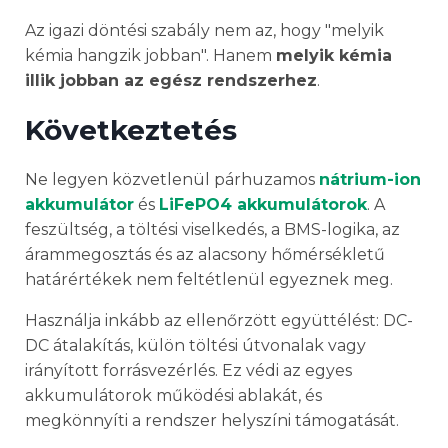
Az igazi döntési szabály nem az, hogy "melyik
kémia hangzik jobban". Hanem
melyik kémia
illik jobban az egész rendszerhez
.
Következtetés
Ne legyen közvetlenül párhuzamos
nátrium-ion
akkumulátor
és
LiFePO4 akkumulátorok
. A
feszültség, a töltési viselkedés, a BMS-logika, az
árammegosztás és az alacsony hőmérsékletű
határértékek nem feltétlenül egyeznek meg.
Használja inkább az ellenőrzött együttélést: DC-
DC átalakítás, külön töltési útvonalak vagy
irányított forrásvezérlés. Ez védi az egyes
akkumulátorok működési ablakát, és
megkönnyíti a rendszer helyszíni támogatását.