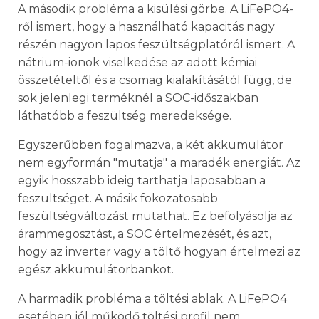
A második probléma a kisülési görbe. A LiFePO4-
ről ismert, hogy a használható kapacitás nagy
részén nagyon lapos feszültségplatóról ismert. A
nátrium-ionok viselkedése az adott kémiai
összetételtől és a csomag kialakításától függ, de
sok jelenlegi terméknél a SOC-időszakban
láthatóbb a feszültség meredeksége.
Egyszerűbben fogalmazva, a két akkumulátor
nem egyformán "mutatja" a maradék energiát. Az
egyik hosszabb ideig tarthatja laposabban a
feszültséget. A másik fokozatosabb
feszültségváltozást mutathat. Ez befolyásolja az
árammegosztást, a SOC értelmezését, és azt,
hogy az inverter vagy a töltő hogyan értelmezi az
egész akkumulátorbankot.
A harmadik probléma a töltési ablak. A LiFePO4
esetében jól működő töltési profil nem