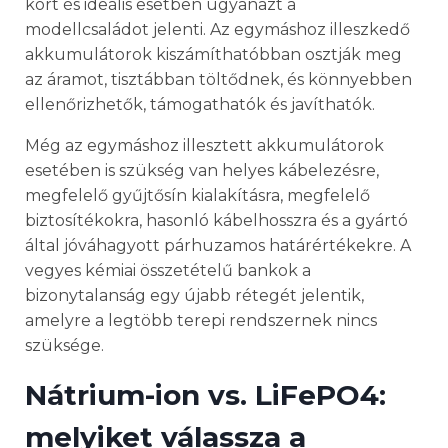
kort és ideális esetben ugyanazt a
modellcsaládot jelenti. Az egymáshoz illeszkedő
akkumulátorok kiszámíthatóbban osztják meg
az áramot, tisztábban töltődnek, és könnyebben
ellenőrizhetők, támogathatók és javíthatók.
Még az egymáshoz illesztett akkumulátorok
esetében is szükség van helyes kábelezésre,
megfelelő gyűjtősín kialakításra, megfelelő
biztosítékokra, hasonló kábelhosszra és a gyártó
által jóváhagyott párhuzamos határértékekre. A
vegyes kémiai összetételű bankok a
bizonytalanság egy újabb rétegét jelentik,
amelyre a legtöbb terepi rendszernek nincs
szüksége.
Nátrium-ion vs. LiFePO4:
melyiket válassza a