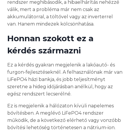
rendszer meghibásodik, a hibaelhárítás nehézzé
válik, mert a probléma már nem csak az
akkumulátorral, a töltővel vagy az inverterrel
van. Hanem mindezek kölcsönhatása.
Honnan szokott ez a
kérdés származni
Ez a kérdés gyakran megjelenik a lakóautó- és
furgon-fejlesztéseknél. A felhasználónak már van
LiFePO4 házi bankja, és jobb teljesítményt
szeretne a hideg időjárásban anélkül, hogy az
egész rendszert lecserélné.
Ez is megjelenik a hálózaton kívüli napelemes
bővítésben. A meglévő LiFePO4 rendszer
működik, de a következő elérhető vagy vonzóbb
bővítési lehetőség történetesen a nátrium-ion.