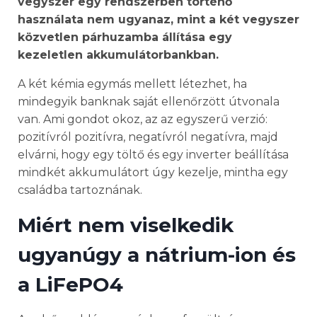
vegyszer egy rendszerben történő
használata nem ugyanaz, mint a két vegyszer
közvetlen párhuzamba állítása egy
kezeletlen akkumulátorbankban.
A két kémia egymás mellett létezhet, ha
mindegyik banknak saját ellenőrzött útvonala
van. Ami gondot okoz, az az egyszerű verzió:
pozitívról pozitívra, negatívról negatívra, majd
elvárni, hogy egy töltő és egy inverter beállítása
mindkét akkumulátort úgy kezelje, mintha egy
családba tartoznának.
Miért nem viselkedik
ugyanúgy a nátrium-ion és
a LiFePO4