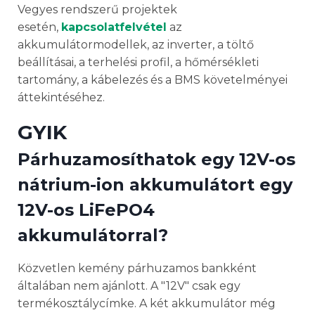
Vegyes rendszerű projektek
esetén,
kapcsolatfelvétel
az
akkumulátormodellek, az inverter, a töltő
beállításai, a terhelési profil, a hőmérsékleti
tartomány, a kábelezés és a BMS követelményei
áttekintéséhez.
GYIK
Párhuzamosíthatok egy 12V-os
nátrium-ion akkumulátort egy
12V-os LiFePO4
akkumulátorral?
Közvetlen kemény párhuzamos bankként
általában nem ajánlott. A "12V" csak egy
termékosztálycímke. A két akkumulátor még