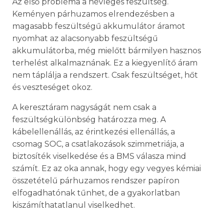
Az első probléma a névleges feszültség.
Keményen párhuzamos elrendezésben a
magasabb feszültségű akkumulátor áramot
nyomhat az alacsonyabb feszültségű
akkumulátorba, még mielőtt bármilyen hasznos
terhelést alkalmaznának. Ez a kiegyenlítő áram
nem táplálja a rendszert. Csak feszültséget, hőt
és veszteséget okoz.
A keresztáram nagyságát nem csak a
feszültségkülönbség határozza meg. A
kábelellenállás, az érintkezési ellenállás, a
csomag SOC, a csatlakozások szimmetriája, a
biztosíték viselkedése és a BMS válasza mind
számít. Ez az oka annak, hogy egy vegyes kémiai
összetételű párhuzamos rendszer papíron
elfogadhatónak tűnhet, de a gyakorlatban
kiszámíthatatlanul viselkedhet.