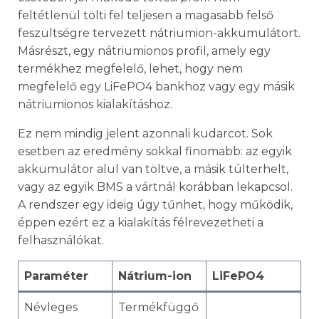
feltétlenül tölti fel teljesen a magasabb felső
feszültségre tervezett nátriumion-akkumulátort.
Másrészt, egy nátriumionos profil, amely egy
termékhez megfelelő, lehet, hogy nem
megfelelő egy LiFePO4 bankhoz vagy egy másik
nátriumionos kialakításhoz.
Ez nem mindig jelent azonnali kudarcot. Sok
esetben az eredmény sokkal finomabb: az egyik
akkumulátor alul van töltve, a másik túlterhelt,
vagy az egyik BMS a vártnál korábban lekapcsol.
A rendszer egy ideig úgy tűnhet, hogy működik,
éppen ezért ez a kialakítás félrevezetheti a
felhasználókat.
Paraméter
Nátrium-ion
LiFePO4
Névleges
Termékfüggő